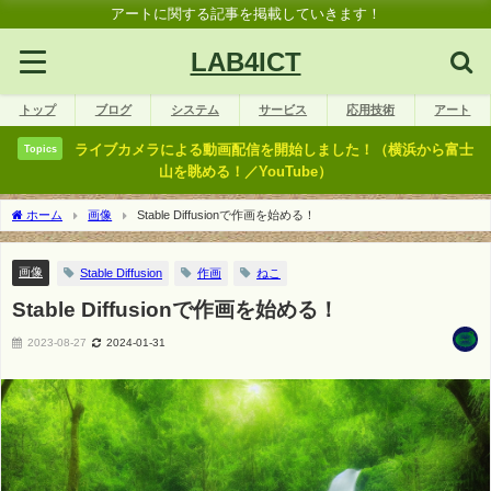
アートに関する記事を掲載していきます！
LAB4ICT
トップ
ブログ
システム
サービス
応用技術
アート
ライブカメラによる動画配信を開始しました！（横浜から富士
Topics
山を眺める！／YouTube）
ホーム
画像
Stable Diffusionで作画を始める！
画像
Stable Diffusion
作画
ねこ
Stable Diffusionで作画を始める！
2023-08-27
2024-01-31