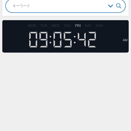
MON
TUE
WED
THU
FRI
SAT
SUN
AM