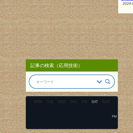
2024-
記事の検索（応用技術）
MON
TUE
WED
THU
FRI
SAT
SUN
PM