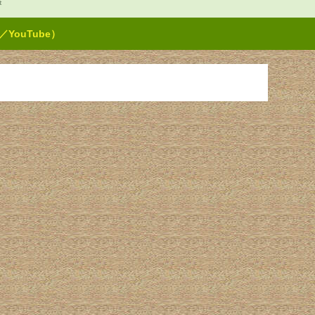
t
ouTube）