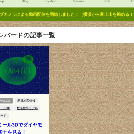
Top
Blog
System
Service
Tech
Ar
ブカメラによる動画配信を開始しました！（横浜から富士山を眺める！／Y
シバードの記事一覧
ール3D
基盤地図情報
ール3D
数値標高モデル
バード
ミール3Dでダイヤモ
富士を見る！