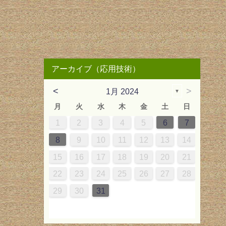
アーカイブ（応用技術）
<
>
1月 2024
▼
月
火
水
木
金
土
日
2
2
3
3
1
2
3
4
5
6
7
9
9
10
10
8
9
10
11
12
13
14
5
5
16
16
17
17
15
16
17
18
19
20
21
2
2
23
23
24
24
22
23
24
25
26
27
28
9
9
30
30
29
30
31