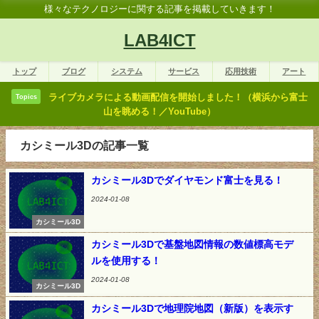
様々なテクノロジーに関する記事を掲載していきます！
LAB4ICT
トップ
ブログ
システム
サービス
応用技術
アート
ライブカメラによる動画配信を開始しました！（横浜から富士
Topics
山を眺める！／YouTube）
カシミール3Dの記事一覧
カシミール3Dでダイヤモンド富士を見る！
2024-01-08
カシミール3D
カシミール3Dで基盤地図情報の数値標高モデ
ルを使用する！
2024-01-08
カシミール3D
カシミール3Dで地理院地図（新版）を表示す