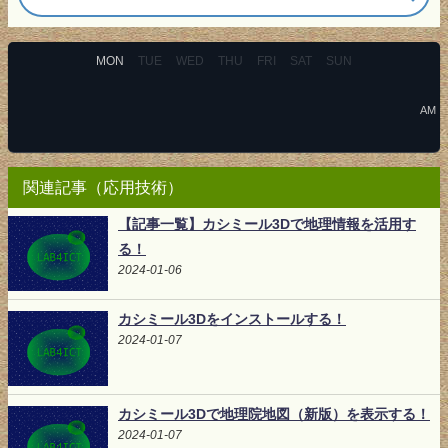
MON
TUE
WED
THU
FRI
SAT
SUN
AM
関連記事（応用技術）
【記事一覧】カシミール3Dで地理情報を活用す
る！
2024-01-06
カシミール3Dをインストールする！
2024-01-07
カシミール3Dで地理院地図（新版）を表示する！
2024-01-07