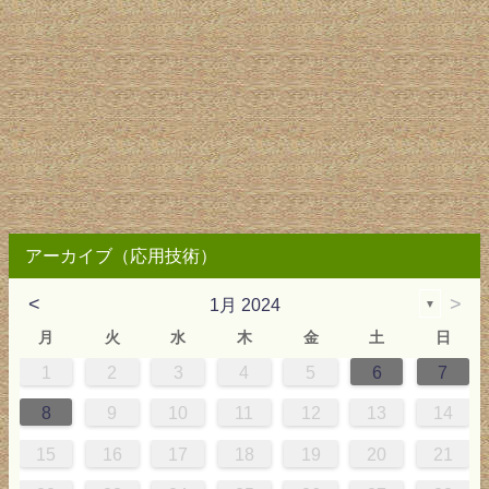
アーカイブ（応用技術）
<
>
1月 2024
▼
月
火
水
木
金
土
日
1
2
3
4
5
6
7
0
0
8
9
10
11
12
13
14
7
7
15
16
17
18
19
20
21