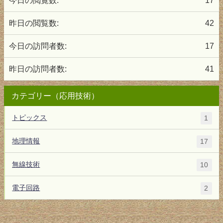
今日の閲覧数:
17
昨日の閲覧数:
42
今日の訪問者数:
17
昨日の訪問者数:
41
カテゴリー（応用技術）
トピックス
1
地理情報
17
無線技術
10
電子回路
2