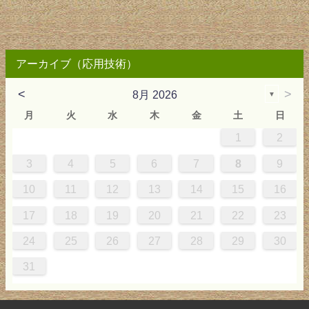
アーカイブ（応用技術）
<
>
8月 2026
▼
月
火
水
木
金
土
日
1
2
4
0
0
3
4
5
6
7
8
9
1
7
7
10
11
12
13
14
15
16
8
4
4
17
18
19
20
21
22
23
24
25
26
27
28
29
30
31