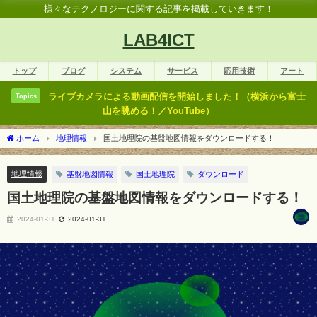
様々なテクノロジーに関する記事を掲載していきます！
LAB4ICT
トップ
ブログ
システム
サービス
応用技術
アート
ライブカメラによる動画配信を開始しました！（横浜から富士
Topics
山を眺める！／YouTube）
ホーム
地理情報
国土地理院の基盤地図情報をダウンロードする！
地理情報
基盤地図情報
国土地理院
ダウンロード
国土地理院の基盤地図情報をダウンロードする！
2024-01-31
2024-01-31