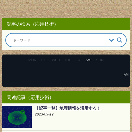
記事の検索（応用技術）
MON
TUE
WED
THU
FRI
SAT
SUN
AM
関連記事（応用技術）
【記事一覧】地理情報を活用する！
2023-09-19