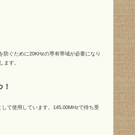
防ぐために20KHzの専有帯域が必要になり
用します。
つ！
として使用しています。145.00MHzで待ち受