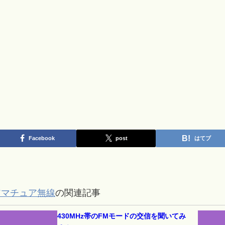
Facebook
post
はてブ
アマチュア無線
の関連記事
430MHz帯のFMモードの交信を聞いてみ