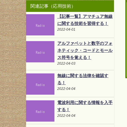
関連記事（応用技術）
【記事一覧】アマチュア無線
に関する技術を習得する！
2022-04-01
アルファベットと数字のフォ
ネティック・コードとモール
ス符号を覚える！
2022-04-03
無線に関する法律を確認す
る！
2022-04-04
電波利用に関する情報を入手
する！
2022-04-04