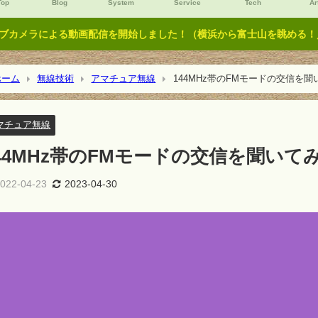
Top
Blog
System
Service
Tech
Ar
ブカメラによる動画配信を開始しました！（横浜から富士山を眺める！／Y
ーム
無線技術
アマチュア無線
144MHz帯のFMモードの交信を
マチュア無線
44MHz帯のFMモードの交信を聞いて
022-04-23
2023-04-30