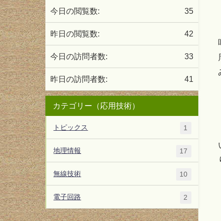
今日の閲覧数:
35
昨日の閲覧数:
42
今日の訪問者数:
33
昨日の訪問者数:
41
カテゴリー（応用技術）
トピックス
1
地理情報
17
無線技術
10
電子回路
2