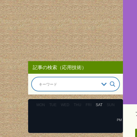
記事の検索（応用技術）
MON
TUE
WED
THU
FRI
SAT
SUN
PM