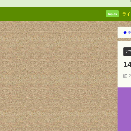
ライ
Topics
ホ
ア
1
2