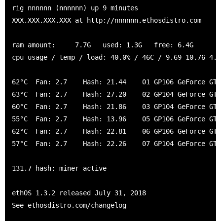
rig nnnnnn (nnnnnn) up 9 minutes

XXX.XXX.XXX.XXX at http://nnnnnn.ethosdistro.com

ram amount:     7.7G   used: 1.3G   free: 6.4G

cpu usage / temp / load: 40.0% / 46C / 9.69 10.76 4.9
62°C  Fan: 2.7    Hash: 21.44    01 GP106 GeForce GTX
63°C  Fan: 2.7    Hash: 27.20    02 GP104 GeForce GTX
60°C  Fan: 2.7    Hash: 21.86    03 GP104 GeForce GTX
55°C  Fan: 2.7    Hash: 13.96    05 GP106 GeForce GTX
62°C  Fan: 2.7    Hash: 22.81    06 GP106 GeForce GTX
57°C  Fan: 2.7    Hash: 22.26    07 GP104 GeForce GTX
131.7 hash: miner active

ethOS 1.3.2 released July 31, 2018

See ethosdistro.com/changelog
