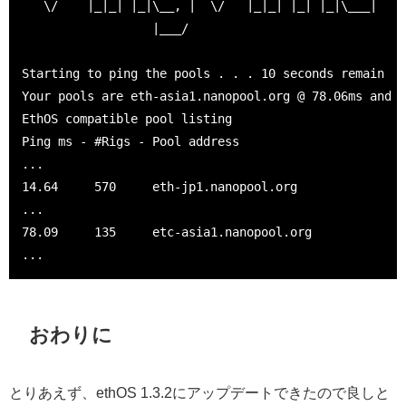
   \/    |_|_| |_|\__, |  \/   |_|_| |_| |_|\___|

                  |___/

Starting to ping the pools . . . 10 seconds remain

Your pools are eth-asia1.nanopool.org @ 78.06ms and e
EthOS compatible pool listing

Ping ms - #Rigs - Pool address

...

14.64     570     eth-jp1.nanopool.org

...

78.09     135     etc-asia1.nanopool.org

おわりに
とりあえず、ethOS 1.3.2にアップデートできたので良しと