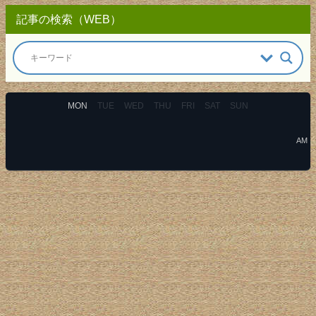
記事の検索（WEB）
MON
TUE
WED
THU
FRI
SAT
SUN
AM