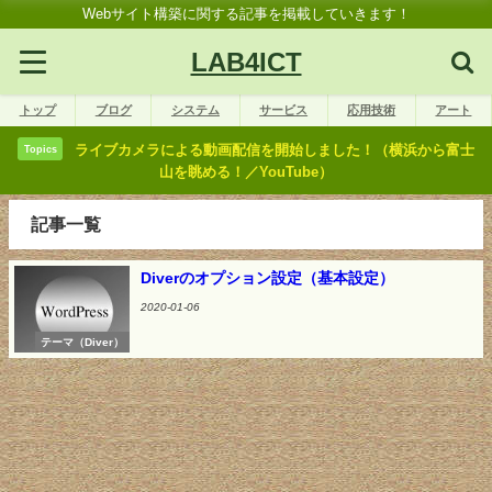
Webサイト構築に関する記事を掲載していきます！
LAB4ICT
トップ
ブログ
システム
サービス
応用技術
アート
ライブカメラによる動画配信を開始しました！（横浜から富士
Topics
山を眺める！／YouTube）
記事一覧
Diverのオプション設定（基本設定）
2020-01-06
テーマ（Diver）