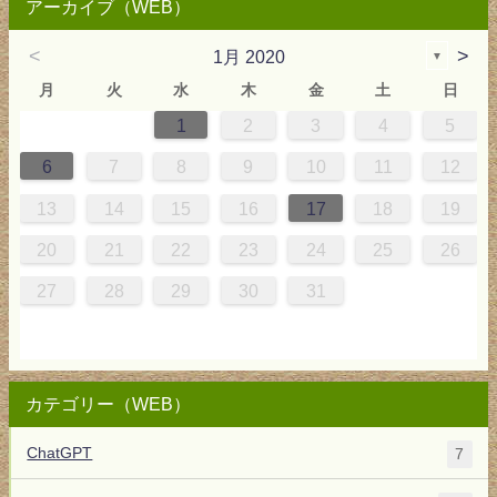
アーカイブ（WEB）
<
>
1月 2020
▼
月
火
水
木
金
土
日
1
2
3
4
5
4
0
0
3
4
0
3
3
3
4
0
3
2
1
1
1
6
7
8
9
10
11
12
5
8
1
7
7
0
1
6
8
7
0
0
6
8
0
1
7
0
9
5
13
14
15
16
17
18
19
2
5
8
4
4
7
8
3
5
4
7
7
3
5
7
8
4
7
6
2
20
21
22
23
24
25
26
9
1
0
0
1
9
27
28
29
30
31
カテゴリー（WEB）
ChatGPT
7