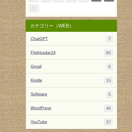
31
カテゴリー（WEB）
ChatGPT
7
Flightradar24
85
Gmail
6
Kindle
15
Software
5
WordPress
48
YouTube
37