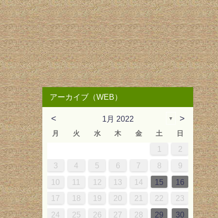
アーカイブ（WEB）
<
>
1月 2022
▼
月
火
水
木
金
土
日
3
6
2
2
5
6
1
3
2
5
5
3
5
6
2
5
4
4
1
4
7
3
3
6
7
2
4
3
6
6
4
6
7
3
6
5
1
5
1
2
2
2
2
0
0
1
1
1
1
1
10
13
12
13
10
12
12
10
12
13
12
11
11
7
9
9
8
9
9
7
14
10
10
13
14
10
13
13
13
14
10
13
12
12
11
11
11
8
9
8
3
4
5
6
7
8
9
3
6
9
5
5
8
9
4
6
5
8
8
6
8
9
5
8
7
3
7
14
17
20
16
16
19
20
15
17
16
19
19
17
19
20
16
19
18
14
18
15
18
21
17
17
20
21
16
18
17
20
20
18
20
21
17
20
19
15
19
10
11
12
13
14
15
16
0
3
6
2
2
5
6
1
3
2
5
5
3
5
6
2
5
4
0
4
21
24
27
23
23
26
27
22
24
23
26
26
24
26
27
23
26
25
21
25
22
25
28
24
24
27
28
23
25
24
27
27
25
27
28
24
27
26
22
26
17
18
19
20
21
22
23
7
9
9
8
0
9
0
9
1
7
1
28
30
30
29
31
30
31
30
28
29
31
30
31
29
24
25
26
27
28
29
30