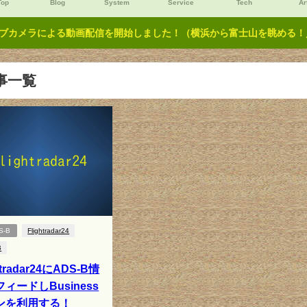
Top
Blog
System
Service
Tech
Ar
ブカメラによる動画配信を開始しました！（横浜から富士山を眺める！／Y
事一覧
S-B
Flightradar24
B
htradar24にADS-B情
ィードしBusiness
ンを利用する！