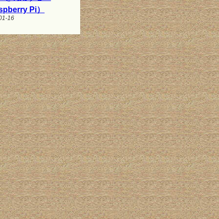
pberry Pi）
01-16