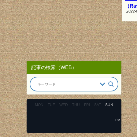
（Ras
2022-
記事の検索（WEB）
MON
TUE
WED
THU
FRI
SAT
SUN
PM