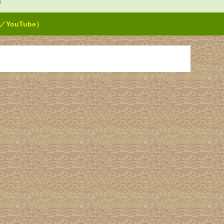
t
ouTube）