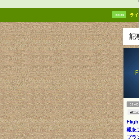
ライ
Topics
記
02 AD
ADS-
Flig
報をフ
プラ