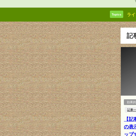
ライ
Topics
記
効果
記事
【記事
の表
ップ