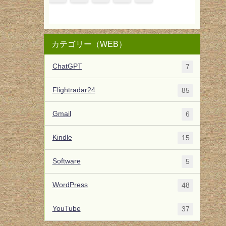
カテゴリー（WEB）
ChatGPT
7
Flightradar24
85
Gmail
6
Kindle
15
Software
5
WordPress
48
YouTube
37