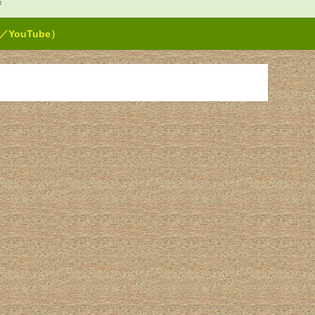
t
ouTube）