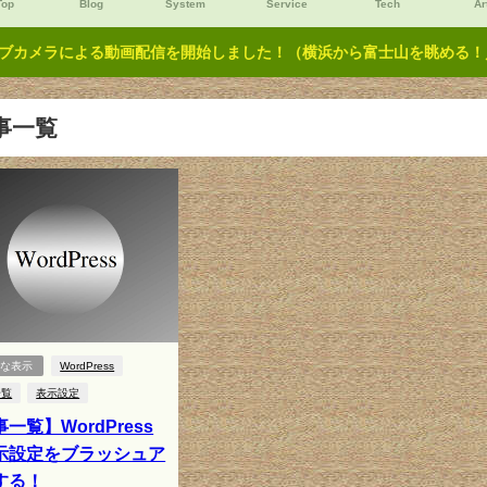
Top
Blog
System
Service
Tech
Ar
ブカメラによる動画配信を開始しました！（横浜から富士山を眺める！／Y
事一覧
的な表示
WordPress
一覧
表示設定
一覧】WordPress
示設定をブラッシュア
する！