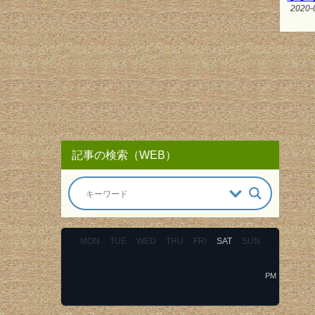
2020-
記事の検索（WEB）
MON
TUE
WED
THU
FRI
SAT
SUN
PM