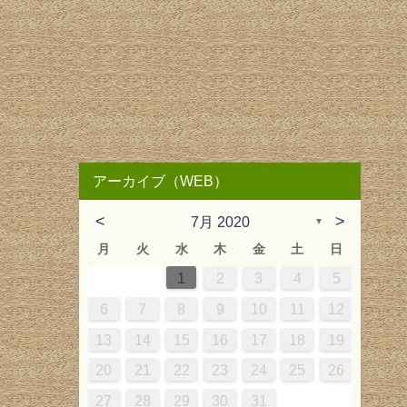
アーカイブ（WEB）
<
>
7月 2020
▼
月
火
水
木
金
土
日
3
6
2
2
5
6
1
3
2
5
5
1
3
5
6
2
5
4
1
4
7
3
3
6
7
2
4
3
6
6
2
4
6
7
3
6
1
5
1
2
3
4
5
2
2
2
0
1
1
1
1
1
10
13
12
13
10
12
12
10
12
13
12
11
7
9
9
8
9
8
9
7
14
10
10
13
14
10
13
13
13
14
10
13
12
11
11
11
8
9
9
8
6
7
8
9
10
11
12
3
6
9
5
5
8
9
4
6
5
8
8
4
6
8
9
5
8
3
7
14
17
20
16
16
19
20
15
17
16
19
19
15
17
19
20
16
19
14
18
15
18
21
17
17
20
21
16
18
17
20
20
16
18
20
21
17
20
15
19
13
14
15
16
17
18
19
0
3
6
2
2
5
6
1
3
2
5
5
1
3
5
6
2
5
0
4
21
24
27
23
23
26
27
22
24
23
26
26
22
24
26
27
23
26
21
25
22
25
28
24
24
27
28
23
25
24
27
27
23
25
27
28
24
27
22
26
20
21
22
23
24
25
26
7
9
9
8
0
9
8
0
9
7
1
28
30
30
29
31
30
29
31
30
28
29
31
30
30
31
29
27
28
29
30
31