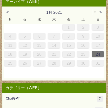
アーカイブ（WEB）
<
>
1月 2021
▼
月
火
水
木
金
土
日
1
2
3
4
0
0
3
4
0
3
3
3
4
3
2
2
1
1
1
4
5
6
7
8
9
10
5
8
1
7
7
0
1
6
8
7
0
0
6
8
0
1
0
9
5
9
11
12
13
14
15
16
17
2
5
8
4
4
7
8
3
5
4
7
7
3
5
7
8
7
6
2
6
18
19
20
21
22
23
24
9
1
0
0
9
25
26
27
28
29
30
31
カテゴリー（WEB）
ChatGPT
7