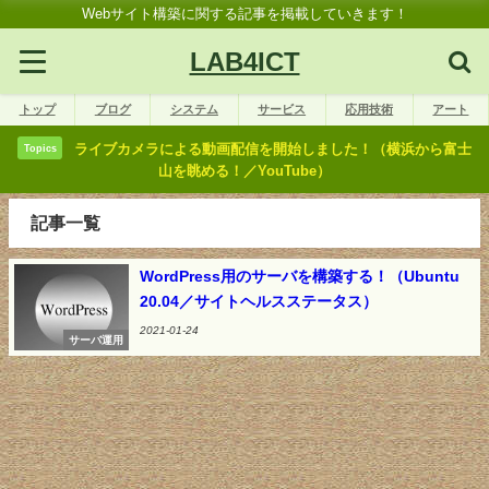
Webサイト構築に関する記事を掲載していきます！
LAB4ICT
トップ
ブログ
システム
サービス
応用技術
アート
ライブカメラによる動画配信を開始しました！（横浜から富士
Topics
山を眺める！／YouTube）
記事一覧
WordPress用のサーバを構築する！（Ubuntu
20.04／サイトヘルスステータス）
2021-01-24
サーバ運用