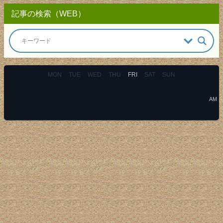
記事の検索（WEB）
MON
TUE
WED
THU
FRI
SAT
SUN
AM