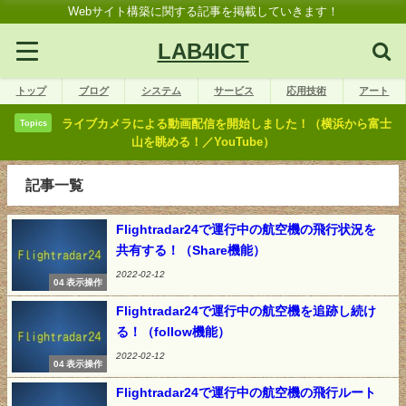
Webサイト構築に関する記事を掲載していきます！
LAB4ICT
トップ
ブログ
システム
サービス
応用技術
アート
ライブカメラによる動画配信を開始しました！（横浜から富士
Topics
山を眺める！／YouTube）
記事一覧
Flightradar24で運行中の航空機の飛行状況を
共有する！（Share機能）
2022-02-12
04 表示操作
Flightradar24で運行中の航空機を追跡し続け
る！（follow機能）
2022-02-12
04 表示操作
Flightradar24で運行中の航空機の飛行ルート