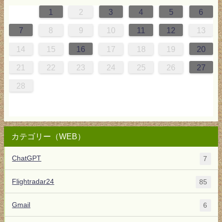
1
2
3
4
5
6
4
0
0
3
4
0
3
3
4
0
3
2
2
1
1
1
7
8
9
10
11
12
13
5
8
1
7
7
0
1
6
8
7
0
6
8
0
1
7
0
9
5
9
14
15
16
17
18
19
20
2
5
8
4
4
7
8
3
5
4
7
3
5
7
8
4
7
6
2
6
21
22
23
24
25
26
27
9
1
0
0
1
9
28
カテゴリー（WEB）
ChatGPT
7
Flightradar24
85
Gmail
6