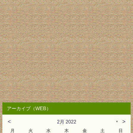
アーカイブ（WEB）
<
>
2月 2022
▼
月
火
水
木
金
土
日