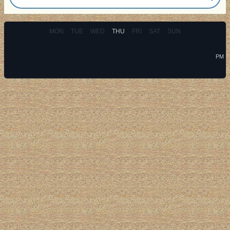
MON
TUE
WED
THU
FRI
SAT
SUN
PM