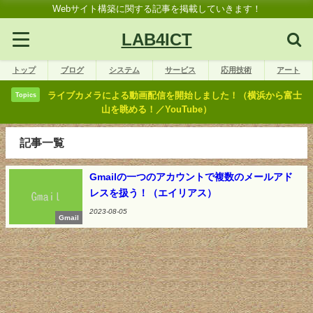
Webサイト構築に関する記事を掲載していきます！
LAB4ICT
トップ
ブログ
システム
サービス
応用技術
アート
ライブカメラによる動画配信を開始しました！（横浜から富士
Topics
山を眺める！／YouTube）
記事一覧
Gmailの一つのアカウントで複数のメールアド
レスを扱う！（エイリアス）
2023-08-05
Gmail