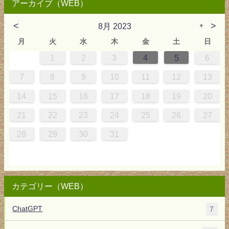
アーカイブ（WEB）
<
>
8月 2023
▼
月
火
水
木
金
土
日
1
2
3
4
5
6
4
0
0
4
0
3
3
3
4
0
3
2
2
1
1
1
7
8
9
10
11
12
13
5
8
1
7
7
1
6
8
7
0
0
6
8
0
1
7
0
9
5
9
14
15
16
17
18
19
20
2
5
8
4
4
8
3
5
4
7
7
3
5
7
8
4
7
6
2
6
21
22
23
24
25
26
27
9
1
0
0
1
9
28
29
30
31
カテゴリー（WEB）
ChatGPT
7