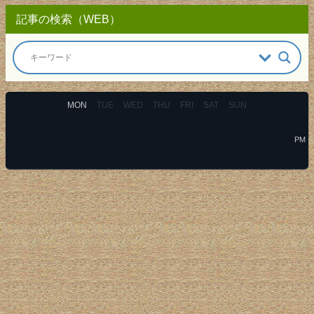
記事の検索（WEB）
MON
TUE
WED
THU
FRI
SAT
SUN
PM