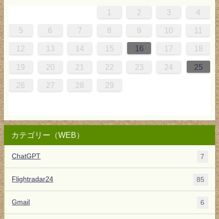
1
2
3
4
4
0
0
3
4
0
3
3
3
4
0
3
2
2
1
1
5
6
7
8
9
10
11
5
1
7
7
0
1
6
8
7
0
0
6
8
0
1
7
0
9
5
9
12
13
14
15
16
17
18
2
8
4
4
7
8
3
5
4
7
7
3
5
7
8
4
7
6
2
6
19
20
21
22
23
24
25
9
1
0
0
1
9
26
27
28
29
カテゴリー（WEB）
ChatGPT
7
Flightradar24
85
Gmail
6