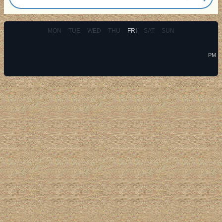
MON
TUE
WED
THU
FRI
SAT
SUN
PM