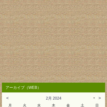
アーカイブ（WEB）
<
>
2月 2024
▼
月
火
水
木
金
土
日