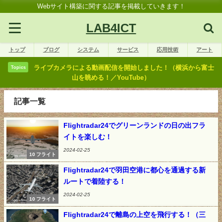
Webサイト構築に関する記事を掲載していきます！
LAB4ICT
トップ
ブログ
システム
サービス
応用技術
アート
ライブカメラによる動画配信を開始しました！（横浜から富士
Topics
山を眺める！／YouTube）
記事一覧
Flightradar24でグリーンランドの日の出フラ
イトを楽しむ！
2024-02-25
10 フライト
Flightradar24で羽田空港に都心を通過する新
ルートで着陸する！
2024-02-25
10 フライト
Flightradar24で離島の上空を飛行する！（三