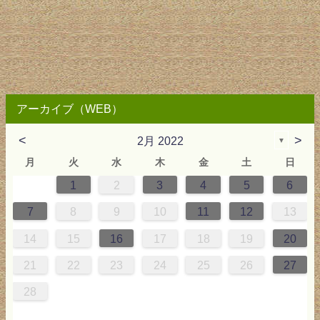
アーカイブ（WEB）
<
>
2月 2022
▼
月
火
水
木
金
土
日
1
2
3
4
5
6
4
0
0
3
4
0
3
3
4
0
3
2
2
1
1
1
7
8
9
10
11
12
13
5
8
1
7
7
0
1
6
8
7
0
6
8
0
1
7
0
9
5
9
14
15
16
17
18
19
20
2
5
8
4
4
7
8
3
5
4
7
3
5
7
8
4
7
6
2
6
21
22
23
24
25
26
27
9
1
0
0
1
9
28