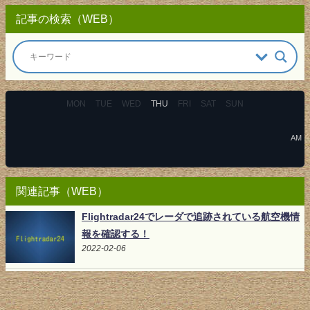
記事の検索（WEB）
MON
TUE
WED
THU
FRI
SAT
SUN
AM
関連記事（WEB）
Flightradar24でレーダで追跡されている航空機情
報を確認する！
2022-02-06