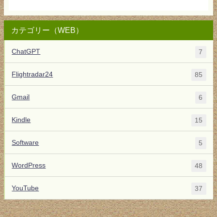
カテゴリー（WEB）
ChatGPT
7
Flightradar24
85
Gmail
6
Kindle
15
Software
5
WordPress
48
YouTube
37