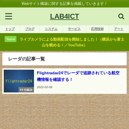
Webサイト構築に関する記事を掲載していきます！
LAB4ICT
トップ
ブログ
システム
サービス
応用技術
アート
ライブカメラによる動画配信を開始しました！（横浜から富士
Topics
山を眺める！／YouTube）
レーダの記事一覧
Flightradar24でレーダで追跡されている航空
機情報を確認する！
2022-02-06
03 仕組み