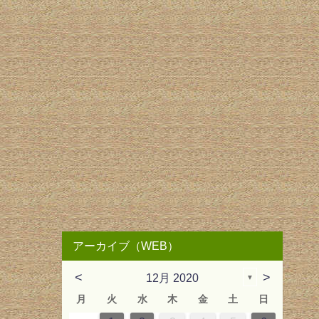
アーカイブ（WEB）
<
>
12月 2020
▼
月
火
水
木
金
土
日