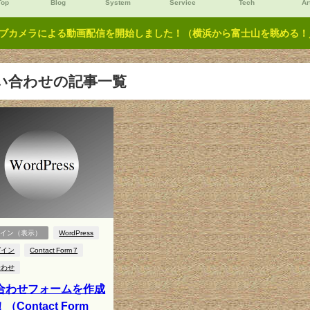
Top
Blog
System
Service
Tech
Ar
ブカメラによる動画配信を開始しました！（横浜から富士山を眺める！／Y
い合わせの記事一覧
グイン（表示）
WordPress
グイン
Contact Form 7
合わせ
合わせフォームを作成
（Contact Form