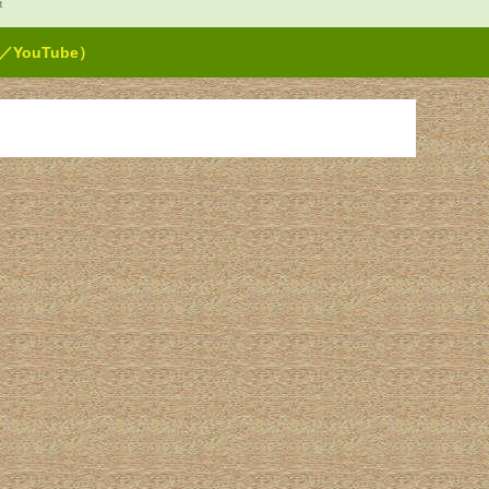
t
ouTube）