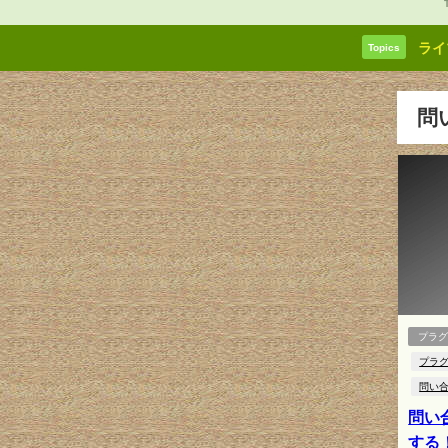
ライ
Topics
問
プラ
プラ
問い
問い
する！