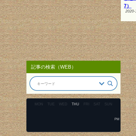
7）
2020-
記事の検索（WEB）
MON
TUE
WED
THU
FRI
SAT
SUN
PM