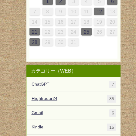
3
6
2
2
5
6
1
3
2
5
5
1
3
5
6
2
4
4
1
4
7
3
3
6
7
2
4
3
6
6
2
4
6
7
3
5
1
5
1
2
3
4
5
6
2
2
2
0
0
1
1
1
1
10
13
12
13
10
12
12
10
12
13
11
11
7
9
9
8
9
8
9
7
14
10
10
13
14
10
13
13
13
14
10
12
12
11
11
11
8
9
9
8
7
8
9
10
11
12
13
3
6
9
5
5
8
9
4
6
5
8
8
4
6
8
9
5
7
3
7
14
17
20
16
16
19
20
15
17
16
19
19
15
17
19
20
16
18
14
18
15
18
21
17
17
20
21
16
18
17
20
20
16
18
20
21
17
19
15
19
14
15
16
17
18
19
20
0
3
6
2
2
5
6
1
3
2
5
5
1
3
5
6
2
4
0
4
21
24
27
23
23
26
27
22
24
23
26
26
22
24
26
27
23
25
21
25
22
25
28
24
24
27
28
23
25
24
27
27
23
25
27
28
24
26
22
26
21
22
23
24
25
26
27
7
9
9
8
0
9
8
0
9
1
7
1
28
30
30
29
31
30
29
31
30
28
29
31
30
30
31
29
28
29
30
31
カテゴリー（WEB）
ChatGPT
7
Flightradar24
85
Gmail
6
Kindle
15