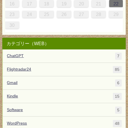
5
8
4
4
7
8
3
5
4
7
7
3
5
7
8
4
7
6
2
6
16
17
18
19
20
21
22
1
0
0
1
9
23
24
25
26
27
28
29
30
カテゴリー（WEB）
ChatGPT
7
Flightradar24
85
Gmail
6
Kindle
15
Software
5
WordPress
48