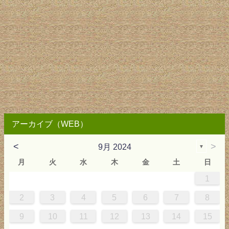
アーカイブ（WEB）
<
>
9月 2024
▼
月
火
水
木
金
土
日
1
4
0
0
3
4
0
3
3
3
4
0
3
2
2
1
1
1
2
3
4
5
6
7
8
8
1
7
7
0
1
6
8
7
0
0
6
8
0
1
7
0
9
5
9
9
10
11
12
13
14
15