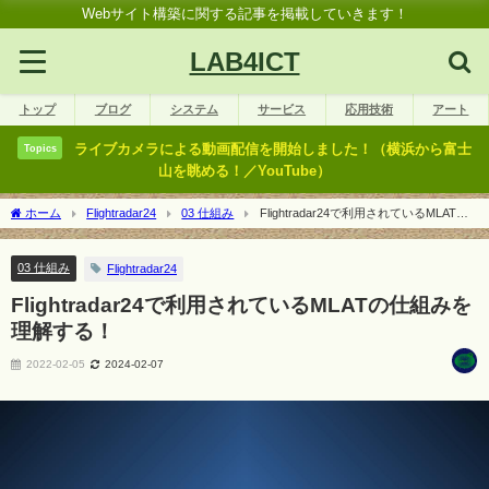
Webサイト構築に関する記事を掲載していきます！
LAB4ICT
トップ
ブログ
システム
サービス
応用技術
アート
ライブカメラによる動画配信を開始しました！（横浜から富士
Topics
山を眺める！／YouTube）
ホーム
Flightradar24
03 仕組み
Flightradar24で利用されているMLATの
仕組みを理解する！
03 仕組み
Flightradar24
Flightradar24で利用されているMLATの仕組みを
理解する！
2022-02-05
2024-02-07