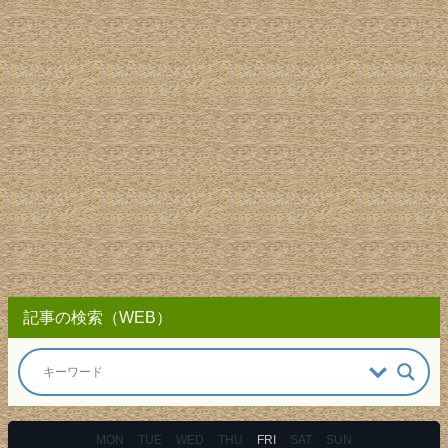
記事の検索（WEB）
MON
TUE
WED
THU
FRI
SAT
SUN