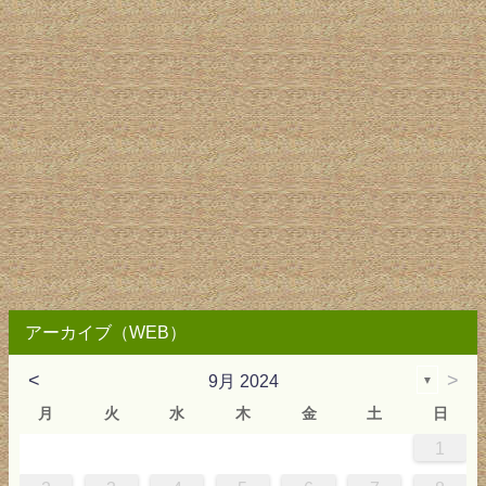
アーカイブ（WEB）
<
>
9月 2024
▼
月
火
水
木
金
土
日
1