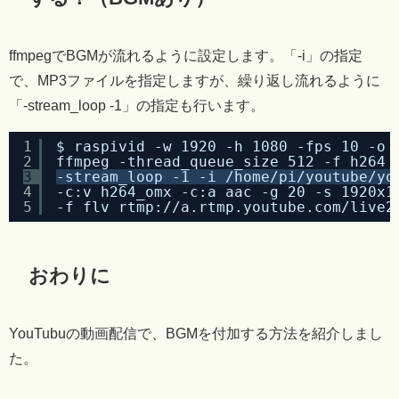
ffmpegでBGMが流れるように設定します。「-i」の指定
で、MP3ファイルを指定しますが、繰り返し流れるように
「-stream_loop -1」の指定も行います。
1
$ raspivid -w 1920 -h 1080 -fps 10 -o 
2
ffmpeg -thread_queue_size 512 -f h264 
3
-stream_loop -1 -i /home/pi/youtube/yo
4
-c:v h264_omx -c:a aac -g 20 -s 1920x1
5
-f flv rtmp://a.rtmp.youtube.com/live2
おわりに
YouTubuの動画配信で、BGMを付加する方法を紹介しまし
た。