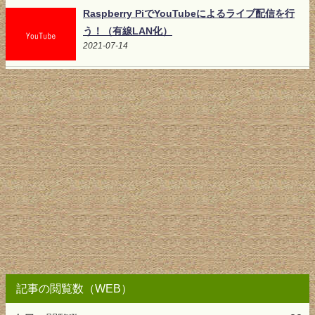
Raspberry PiでYouTubeによるライブ配信を行
う！（有線LAN化）
2021-07-14
記事の閲覧数（WEB）