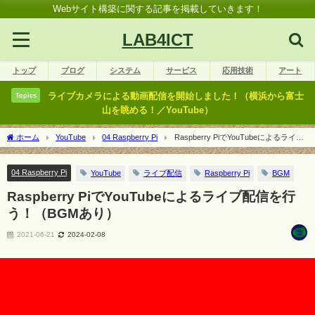
Webサイト構築に関する記事を掲載していきます！
LAB4ICT
トップ
ブログ
システム
サービス
応用技術
アート
ライブカメラによる動画配信を開始しました！（横浜から富士
Topics
山を眺める！／YouTube）
ホーム
YouTube
04 Raspberry Pi
Raspberry PiでYouTubeによるライブ
配信を行う！（BGMあり）
04 Raspberry Pi
YouTube
ライブ配信
Raspberry Pi
BGM
Raspberry PiでYouTubeによるライブ配信を行
う！（BGMあり）
2021-06-21
2024-02-08