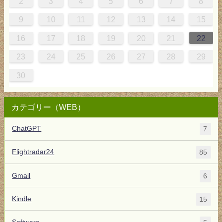
4
0
0
3
4
0
3
3
3
4
0
3
2
2
1
1
1
2
3
4
5
6
7
8
8
1
7
7
0
1
6
8
7
0
0
6
8
0
1
7
0
9
5
9
9
10
11
12
13
14
15
5
8
4
4
7
8
3
5
4
7
7
3
5
7
8
4
7
6
2
6
16
17
18
19
20
21
22
1
0
0
1
9
23
24
25
26
27
28
29
30
カテゴリー（WEB）
ChatGPT
7
Flightradar24
85
Gmail
6
Kindle
15
Software