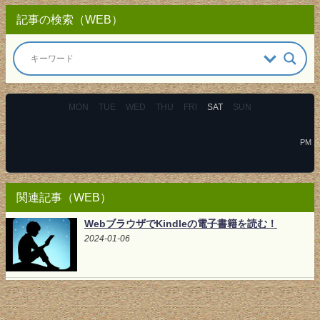
記事の検索（WEB）
MON
TUE
WED
THU
FRI
SAT
SUN
PM
関連記事（WEB）
WebブラウザでKindleの電子書籍を読む！
2024-01-06