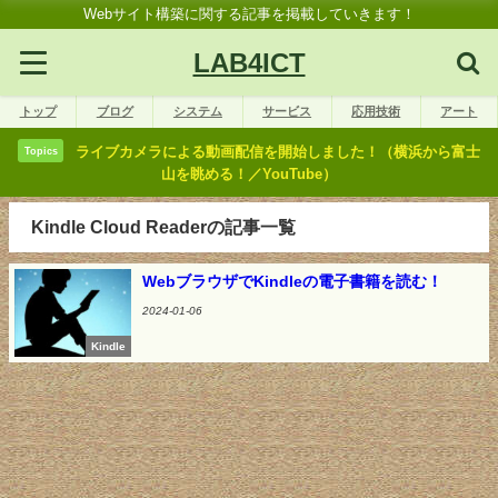
Webサイト構築に関する記事を掲載していきます！
LAB4ICT
トップ
ブログ
システム
サービス
応用技術
アート
ライブカメラによる動画配信を開始しました！（横浜から富士
Topics
山を眺める！／YouTube）
Kindle Cloud Readerの記事一覧
WebブラウザでKindleの電子書籍を読む！
2024-01-06
Kindle