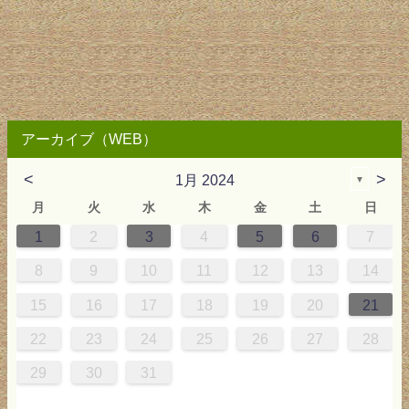
アーカイブ（WEB）
<
>
1月 2024
▼
月
火
水
木
金
土
日
1
2
3
4
5
6
7
0
0
3
4
0
3
3
3
4
0
3
2
2
1
1
1
8
9
10
11
12
13
14
5
8
7
7
0
1
6
8
7
0
0
6
8
0
1
7
0
9
5
9
15
16
17
18
19
20
21
2
5
4
4
7
8
3
5
4
7
7
3
5
7
8
4
7
6
2
6
22
23
24
25
26
27
28
9
1
0
0
1
9
29
30
31