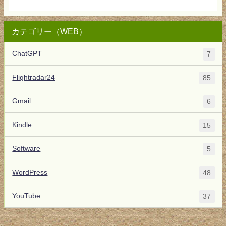
カテゴリー（WEB）
ChatGPT
7
Flightradar24
85
Gmail
6
Kindle
15
Software
5
WordPress
48
YouTube
37