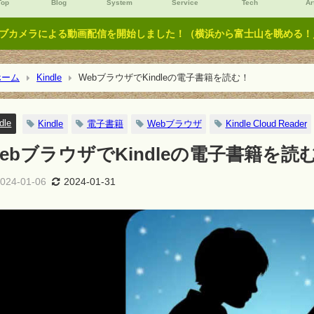
Top
Blog
System
Service
Tech
Ar
ブカメラによる動画配信を開始しました！（横浜から富士山を眺める！／Y
ーム
Kindle
WebブラウザでKindleの電子書籍を読む！
dle
Kindle
電子書籍
Webブラウザ
Kindle Cloud Reader
ebブラウザでKindleの電子書籍を読
024-01-06
2024-01-31