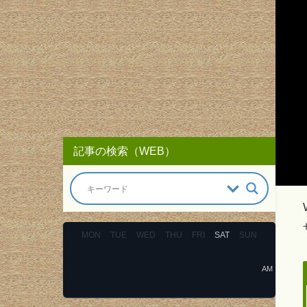
記事の検索（WEB）
MON
TUE
WED
THU
FRI
SAT
SUN
AM