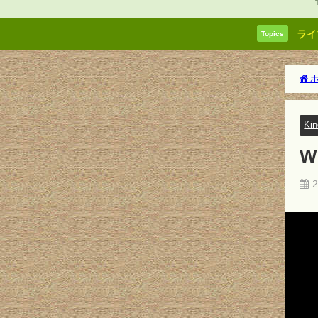
ライ
Topics
ホ
Kin
W
2