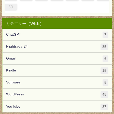
30
カテゴリー（WEB）
ChatGPT
7
Flightradar24
85
Gmail
6
Kindle
15
Software
5
WordPress
48
YouTube
37