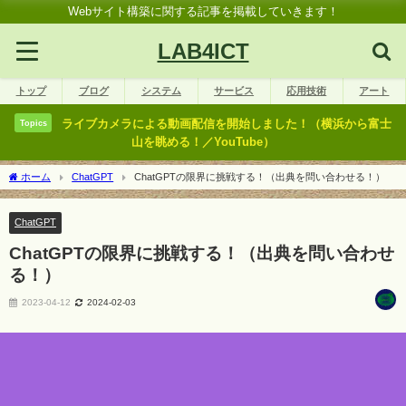
Webサイト構築に関する記事を掲載していきます！
LAB4ICT
トップ
ブログ
システム
サービス
応用技術
アート
ライブカメラによる動画配信を開始しました！（横浜から富士
Topics
山を眺める！／YouTube）
ホーム
ChatGPT
ChatGPTの限界に挑戦する！（出典を問い合わせる！）
ChatGPT
ChatGPTの限界に挑戦する！（出典を問い合わせ
る！）
2023-04-12
2024-02-03