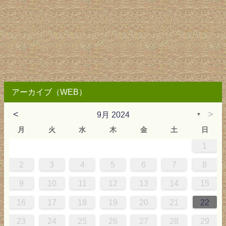
アーカイブ（WEB）
<
>
9月 2024
▼
月
火
水
木
金
土
日
1
4
0
0
3
4
0
3
3
3
4
0
3
2
2
1
1
1
2
3
4
5
6
7
8
8
1
7
7
0
1
6
8
7
0
0
6
8
0
1
7
0
9
5
9
9
10
11
12
13
14
15
5
8
4
4
7
8
3
5
4
7
7
3
5
7
8
4
7
6
2
6
16
17
18
19
20
21
22
1
0
0
1
9
23
24
25
26
27
28
29