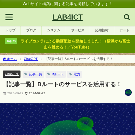
Webサイト構築に関する記事を掲載していきます！
LAB4ICT
トップ
ブログ
システム
サービス
応用技術
アート
ライブカメラによる動画配信を開始しました！（横浜から富士
Topics
山を眺める！／YouTube）
ホーム
ChatGPT
【記事一覧】Bルートのサービスを活用する！
ChatGPT
記事一覧
Bルート
電力
【記事一覧】Bルートのサービスを活用する！
2024-09-22
2024-09-22