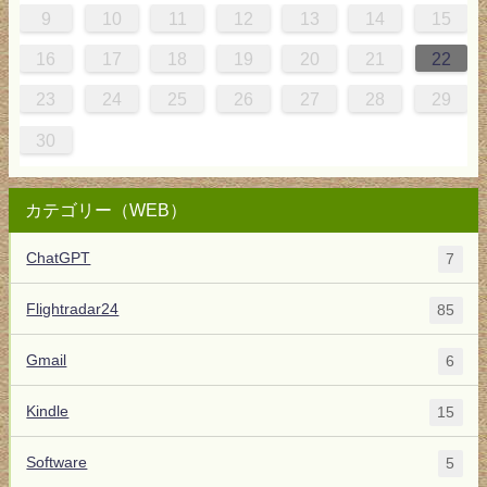
8
1
7
7
0
1
6
8
7
0
0
6
8
0
1
7
0
9
5
9
9
10
11
12
13
14
15
5
8
4
4
7
8
3
5
4
7
7
3
5
7
8
4
7
6
2
6
16
17
18
19
20
21
22
1
0
0
1
9
23
24
25
26
27
28
29
30
カテゴリー（WEB）
ChatGPT
7
Flightradar24
85
Gmail
6
Kindle
15
Software
5