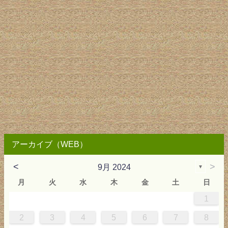
アーカイブ（WEB）
<
>
9月 2024
▼
月
火
水
木
金
土
日
1
4
0
0
3
4
0
3
3
3
4
0
3
2
2
1
1
1
2
3
4
5
6
7
8