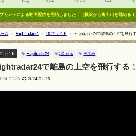
Top
Blog
System
Service
Tech
Ar
ブカメラによる動画配信を開始しました！（横浜から富士山を眺める！／Y
ーム
Flightradar24
10 フライト
Flightradar24で離島の上空を
0 フライト
Flightradar24
3D view
三宅島
lightradar24で離島の上空を飛行す
024-02-25
2024-02-26