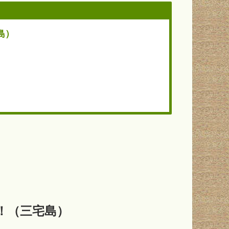
島）
する！（三宅島）