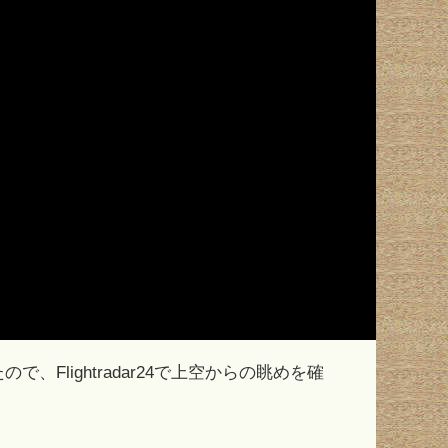
Flightradar24で上空からの眺めを確