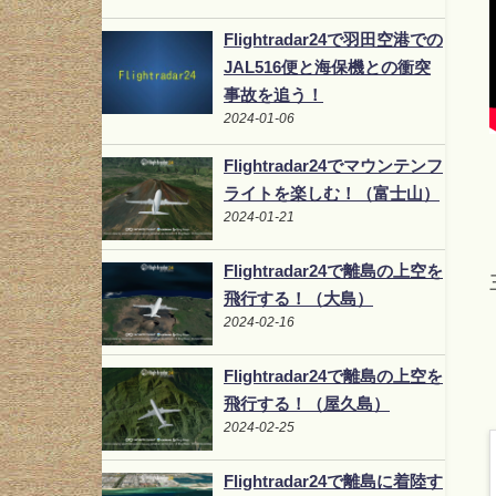
Flightradar24で羽田空港での
JAL516便と海保機との衝突
事故を追う！
2024-01-06
Flightradar24でマウンテンフ
ライトを楽しむ！（富士山）
2024-01-21
Flightradar24で離島の上空を
飛行する！（大島）
2024-02-16
Flightradar24で離島の上空を
飛行する！（屋久島）
2024-02-25
Flightradar24で離島に着陸す