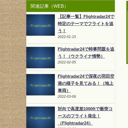
関連記事（WEB）
【記事一覧】Flightradar24で
特定のテーマでフライトを追
う！
2022-01-15
Flightradar24で時事問題を追
う！（ウクライナ情勢）
2022-02-05
Flightradar24で深夜の羽田空
港の様子を見てみる！（地上
車両）
2022-03-06
対向で高度差1000ftで衝突コ
ースのフライト発生！
（Flightradar24）