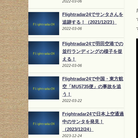
2022-03-06
Flightradar24でサンタさんを
追跡する！（2021/12/23）
2022-03-06
Flightradar24で羽田空港での
並行ランディングの様子を捉
える！
2022-03-06
Flightradar24で中国・東方航
空「MU5735便」の事故を追
う！
2022-03-22
Frightradar24で日本上空通過
中のサンタを発見！
（2023/12/24）
2023-12-24