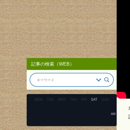
記事の検索（WEB）
MON
TUE
WED
THU
FRI
SAT
SUN
AM