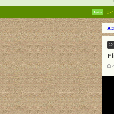
ライ
Topics
ホ
1
F
2