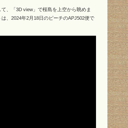
、「3D view」で桜島を上空から眺めま
024年2月18日のピーチのAPJ502便で