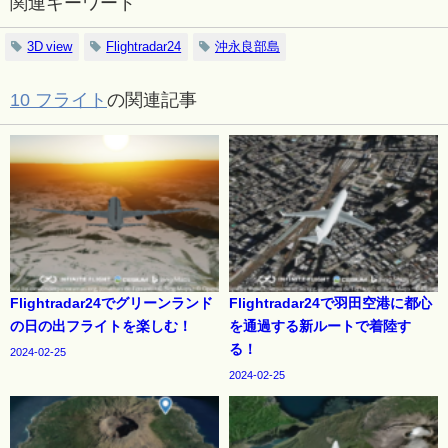
関連キーワード
3D view
Flightradar24
沖永良部島
10 フライト
の関連記事
Flightradar24でグリーンランド
Flightradar24で羽田空港に都心
の日の出フライトを楽しむ！
を通過する新ルートで着陸す
る！
2024-02-25
2024-02-25