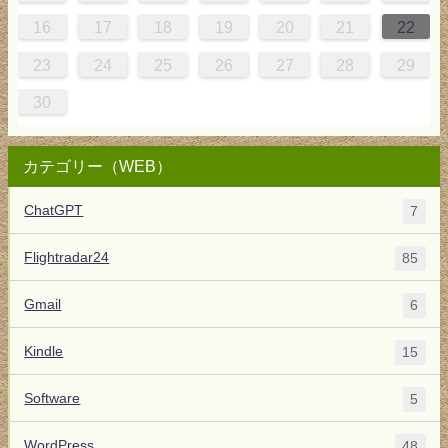
5
8
4
4
7
8
3
5
4
7
7
3
5
7
8
4
7
6
2
6
16
17
18
19
20
21
22
1
0
0
1
9
23
24
25
26
27
28
29
30
カテゴリー（WEB）
ChatGPT
7
Flightradar24
85
Gmail
6
Kindle
15
Software
5
WordPress
48