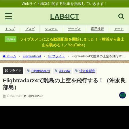
Webサイト構築に関する記事を掲載していきます！
LAB4ICT
トップ
ブログ
システム
サービス
応用技術
アート
ライブカメラによる動画配信を開始しました！（横浜から富士
Topics
山を眺める！／YouTube）
ホーム
Flightradar24
10 フライト
Flightradar24で離島の上空を飛行す
る！（沖永良部島）
10 フライト
Flightradar24
3D view
沖永良部島
Flightradar24で離島の上空を飛行する！（沖永良
部島）
2024-02-25
2024-02-26