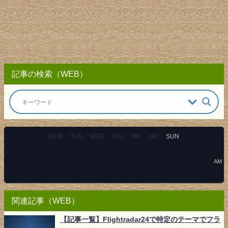
記事の検索（WEB）
MON
TUE
WED
THU
FRI
SAT
SUN
AM
関連記事（WEB）
【記事一覧】Flightradar24で特定のテーマでフラ