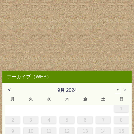
アーカイブ（WEB）
<
>
9月 2024
▼
月
火
水
木
金
土
日
1
4
0
0
3
4
0
3
3
3
4
0
3
2
2
1
1
1
2
3
4
5
6
7
8
8
1
7
7
0
1
6
8
7
0
0
6
8
0
1
7
0
9
5
9
9
10
11
12
13
14
15