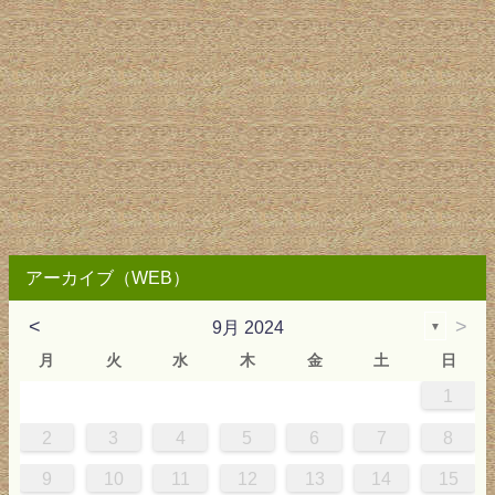
アーカイブ（WEB）
<
>
9月 2024
▼
月
火
水
木
金
土
日
1
4
0
0
3
4
0
3
3
3
4
0
3
2
2
1
1
1
2
3
4
5
6
7
8
8
1
7
7
0
1
6
8
7
0
0
6
8
0
1
7
0
9
5
9
9
10
11
12
13
14
15