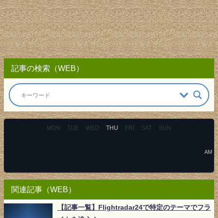
記事の検索（WEB）
MON
TUE
WED
THU
FRI
SAT
SUN
AM
関連記事（WEB）
【記事一覧】Flightradar24で特定のテーマでフラ