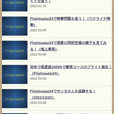
イトを追う！
2022-01-15
Flightradar24で時事問題を追う！（ウクライナ情
勢）
2022-02-05
Flightradar24で深夜の羽田空港の様子を見てみ
る！（地上車両）
2022-03-06
対向で高度差1000ftで衝突コースのフライト発生！
（Flightradar24）
2022-03-06
Flightradar24でサンタさんを追跡する！
（2021/12/23）
2022-03-06