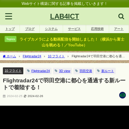
Webサイト構築に関する記事を掲載していきます！
LAB4ICT
トップ
ブログ
システム
サービス
応用技術
アート
ライブカメラによる動画配信を開始しました！（横浜から富士
Topics
山を眺める！／YouTube）
ホーム
Flightradar24
10 フライト
Flightradar24で羽田空港に都心を通過
する新ルートで着陸する！
10 フライト
Flightradar24
3D view
羽田空港
新ルート
Flightradar24で羽田空港に都心を通過する新ルー
トで着陸する！
2024-02-25
2024-02-26