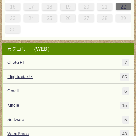
5
8
4
4
7
8
3
5
4
7
7
3
5
7
8
4
7
6
2
6
16
17
18
19
20
21
22
1
0
0
1
9
23
24
25
26
27
28
29
30
カテゴリー（WEB）
ChatGPT
7
Flightradar24
85
Gmail
6
Kindle
15
Software
5
WordPress
48