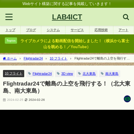
Webサイト構築に関する記事を掲載していきます！
LAB4ICT
トップ
ブログ
システム
サービス
応用技術
アート
ライブカメラによる動画配信を開始しました！（横浜から富士
Topics
山を眺める！／YouTube）
ホーム
Flightradar24
10 フライト
Flightradar24で離島の上空を飛行す
る！（北大東島、南大東島）
10 フライト
Flightradar24
3D view
北大東島
南大東島
Flightradar24で離島の上空を飛行する！（北大東
島、南大東島）
2024-02-25
2024-02-26