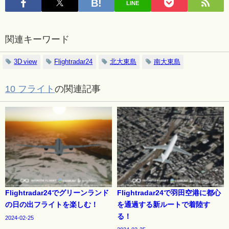
LINE
関連キーワード
3D view
Flightradar24
北大東島
南大東島
10 フライト
の関連記事
Flightradar24でグリーンランド
Flightradar24で羽田空港に都心
の日の出フライトを楽しむ！
を通過する新ルートで着陸す
る！
2024-02-25