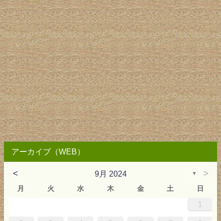
アーカイブ（WEB）
<
>
9月 2024
▼
月
火
水
木
金
土
日
1