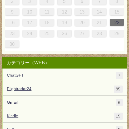
4
0
0
3
4
0
3
3
3
4
0
3
2
2
1
1
1
2
3
4
5
6
7
8
8
1
7
7
0
1
6
8
7
0
0
6
8
0
1
7
0
9
5
9
9
10
11
12
13
14
15
5
8
4
4
7
8
3
5
4
7
7
3
5
7
8
4
7
6
2
6
16
17
18
19
20
21
22
1
0
0
1
9
23
24
25
26
27
28
29
30
カテゴリー（WEB）
ChatGPT
7
Flightradar24
85
Gmail
6
Kindle
15