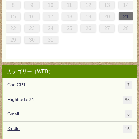
0
0
3
4
0
3
3
3
4
0
3
2
2
1
1
1
8
9
10
11
12
13
14
5
8
7
7
0
1
6
8
7
0
0
6
8
0
1
7
0
9
5
9
15
16
17
18
19
20
21
2
5
4
4
7
8
3
5
4
7
7
3
5
7
8
4
7
6
2
6
22
23
24
25
26
27
28
9
1
0
0
1
9
29
30
31
カテゴリー（WEB）
ChatGPT
7
Flightradar24
85
Gmail
6
Kindle
15