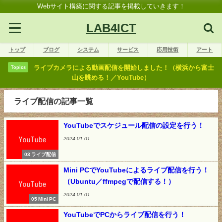
Webサイト構築に関する記事を掲載していきます！
LAB4ICT
トップ
ブログ
システム
サービス
応用技術
アート
ライブカメラによる動画配信を開始しました！（横浜から富士
Topics
山を眺める！／YouTube）
ライブ配信の記事一覧
YouTubeでスケジュール配信の設定を行う！
2024-01-01
03 ライブ配信
Mini PCでYouTubeによるライブ配信を行う！
（Ubuntu／ffmpegで配信する！）
2024-01-01
05 Mini PC
YouTubeでPCからライブ配信を行う！