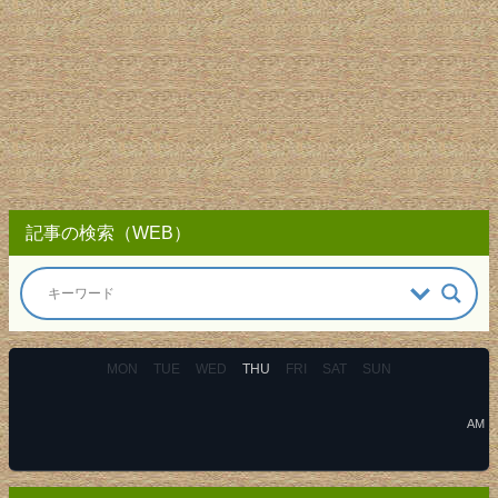
記事の検索（WEB）
MON
TUE
WED
THU
FRI
SAT
SUN
AM