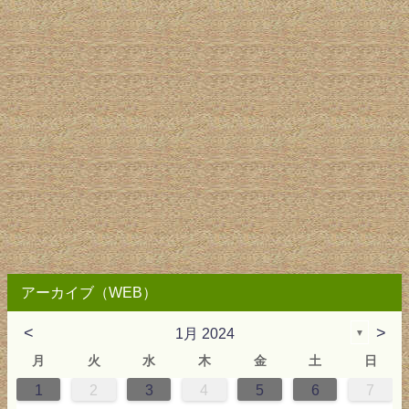
アーカイブ（WEB）
<
>
1月 2024
▼
月
火
水
木
金
土
日
1
2
3
4
5
6
7