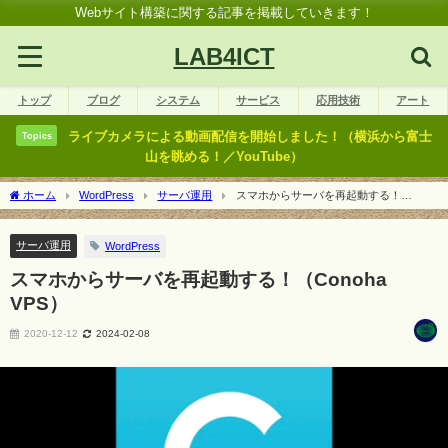
Webサイト構築に関する記事を掲載していきます！
LAB4ICT
トップ
ブログ
システム
サービス
応用技術
アート
ライブカメラによる動画配信を開始しました！（横浜から富士
Topics
山を眺める！／YouTube）
ホーム
WordPress
サーバ運用
スマホからサーバを再起動する！
（Conoha VPS）
サーバ運用
WordPress
スマホからサーバを再起動する！（Conoha
VPS）
2020-12-12
2024-02-08