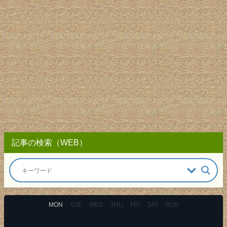
記事の検索（WEB）
MON
TUE
WED
THU
FRI
SAT
SUN