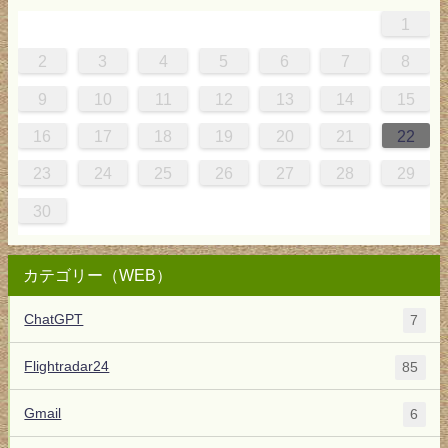
1
4
0
0
3
4
0
3
3
3
4
0
3
2
2
1
1
1
2
3
4
5
6
7
8
8
1
7
7
0
1
6
8
7
0
0
6
8
0
1
7
0
9
5
9
9
10
11
12
13
14
15
5
8
4
4
7
8
3
5
4
7
7
3
5
7
8
4
7
6
2
6
16
17
18
19
20
21
22
1
0
0
1
9
23
24
25
26
27
28
29
30
カテゴリー（WEB）
ChatGPT
7
Flightradar24
85
Gmail
6