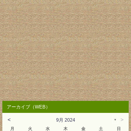
アーカイブ（WEB）
<
>
9月 2024
▼
月
火
水
木
金
土
日