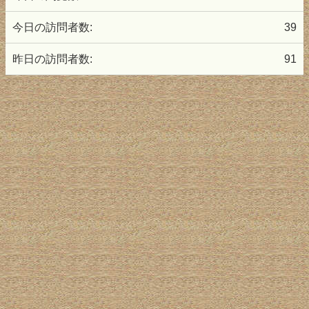
今日の訪問者数:
39
昨日の訪問者数:
91