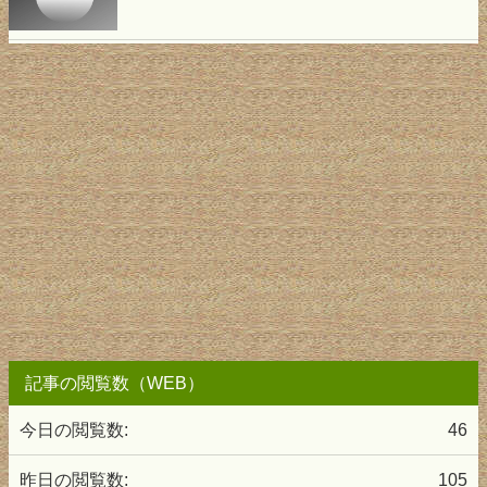
記事の閲覧数（WEB）
今日の閲覧数:
46
昨日の閲覧数:
105