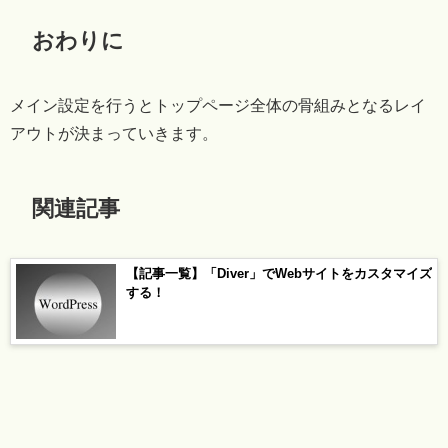
おわりに
メイン設定を行うとトップページ全体の骨組みとなるレイ
アウトが決まっていきます。
関連記事
【記事一覧】「Diver」でWebサイトをカスタマイズ
する！