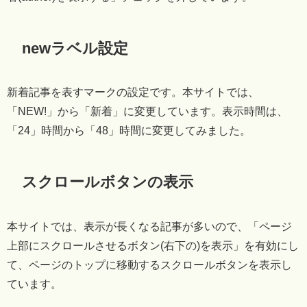
newラベル設定
新着記事を表すマークの設定です。本サイトでは、
「NEW!」から「新着」に変更しています。表示時間は、
「24」時間から「48」時間に変更してみました。
スクロールボタンの表示
本サイトでは、表示が長くなる記事が多いので、「ページ
上部にスクロールさせるボタン(右下の)を表示」を有効にし
て、ページのトップに移動するスクロールボタンを表示し
ています。