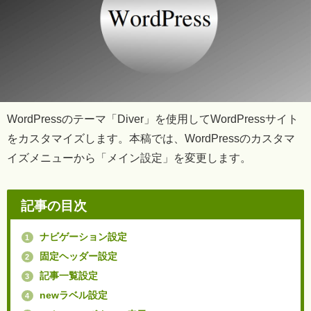
WordPressのテーマ「Diver」を使用してWordPressサイト
をカスタマイズします。本稿では、WordPressのカスタマ
イズメニューから「メイン設定」を変更します。
記事の目次
ナビゲーション設定
1
固定ヘッダー設定
2
記事一覧設定
3
newラベル設定
4