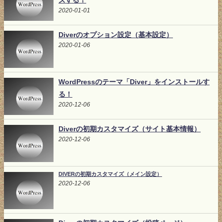
ズする！
2020-01-01
Diverのオプション設定（基本設定）
2020-01-06
WordPressのテーマ「Diver」をインストールす
る！
2020-12-06
Diverの初期カスタマイズ（サイト基本情報）
2020-12-06
DIVERの初期カスタマイズ（メイン設定）
2020-12-06