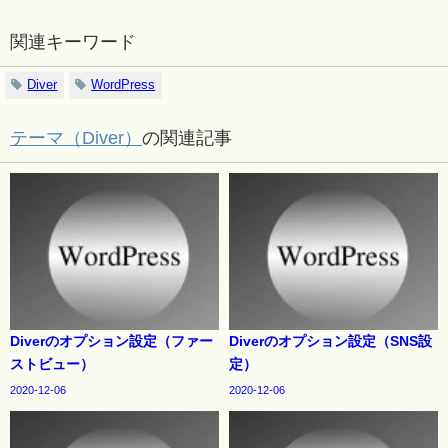
関連キーワード
Diver
WordPress
テーマ（Diver）
の関連記事
Diverのオプション設定（ファー
Diverのオプション設定（SNS設
ストビュー）
定）
2020-12-06
2020-12-06