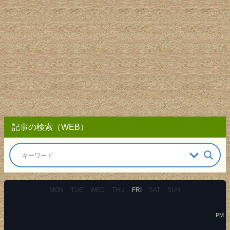
記事の検索（WEB）
MON
TUE
WED
THU
FRI
SAT
SUN
PM