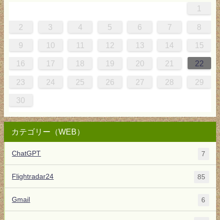
1
4
0
0
3
4
0
3
3
3
4
0
3
2
2
1
1
1
2
3
4
5
6
7
8
8
1
7
7
0
1
6
8
7
0
0
6
8
0
1
7
0
9
5
9
9
10
11
12
13
14
15
5
8
4
4
7
8
3
5
4
7
7
3
5
7
8
4
7
6
2
6
16
17
18
19
20
21
22
1
0
0
1
9
23
24
25
26
27
28
29
30
カテゴリー（WEB）
ChatGPT
7
Flightradar24
85
Gmail
6