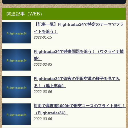
関連記事（WEB）
【記事一覧】Flightradar24で特定のテーマでフラ
イトを追う！
2022-01-15
Flightradar24で時事問題を追う！（ウクライナ情
勢）
2022-02-05
Flightradar24で深夜の羽田空港の様子を見てみ
る！（地上車両）
2022-03-06
対向で高度差1000ftで衝突コースのフライト発生！
（Flightradar24）
2022-03-06