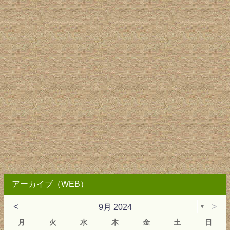
アーカイブ（WEB）
<
>
9月 2024
▼
月
火
水
木
金
土
日