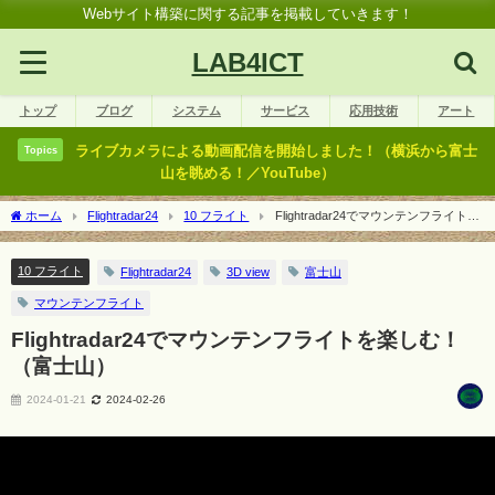
Webサイト構築に関する記事を掲載していきます！
LAB4ICT
トップ
ブログ
システム
サービス
応用技術
アート
ライブカメラによる動画配信を開始しました！（横浜から富士
Topics
山を眺める！／YouTube）
ホーム
Flightradar24
10 フライト
Flightradar24でマウンテンフライトを
楽しむ！（富士山）
10 フライト
Flightradar24
3D view
富士山
マウンテンフライト
Flightradar24でマウンテンフライトを楽しむ！
（富士山）
2024-01-21
2024-02-26