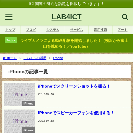
ICT関連の身近な話題を掲載していきます！
LAB4ICT
トップ
ブログ
システム
サービス
応用技術
アート
ライブカメラによる動画配信を開始しました！（横浜から富士
Topics
山を眺める！／YouTube）
ホーム
モバイルの活用
iPhone
iPhoneの記事一覧
iPhoneでスクリーンショットを撮る！
2021-04-18
iPhone
iPhoneでスピーカーフォンを使用する！
2021-04-18
iPhone