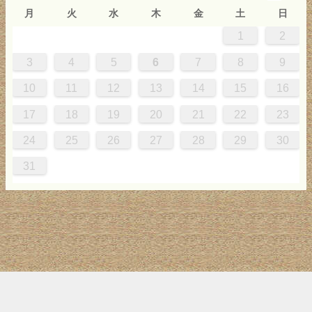
月
火
水
木
金
土
日
1
2
0
4
0
2
0
3
2
4
0
2
0
3
4
4
0
3
0
2
2
0
2
0
2
0
3
4
1
1
1
1
1
3
4
5
6
7
8
9
7
8
1
7
9
5
7
0
6
9
8
1
7
9
5
7
0
6
8
1
1
7
0
5
8
7
9
5
6
9
5
7
6
9
7
6
9
5
7
0
8
1
10
11
12
13
14
15
16
4
5
8
4
6
2
4
7
3
6
5
8
4
6
2
4
7
3
5
8
8
4
7
2
5
4
6
2
3
6
2
4
3
6
4
3
6
2
4
7
5
8
17
18
19
20
21
22
23
1
1
9
0
1
9
0
1
9
1
9
9
0
1
0
9
24
25
26
27
28
29
30
31
トップ
サイト案内
お問い合わせ
サイトマップ
ランキング
(C) 2017-2026
LAB4ICT
All Rights Reserved.