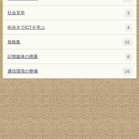
社会見学
3
街歩きでICTを学ぶ
4
規格集
16
記憶媒体の廃棄
8
通信環境の整備
16