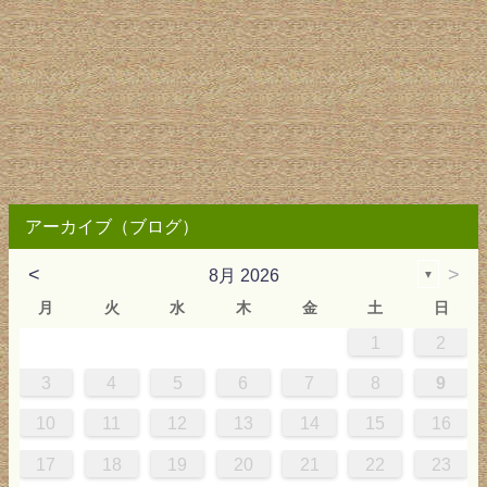
アーカイブ（ブログ）
<
>
8月 2026
▼
月
火
水
木
金
土
日
1
2
0
4
0
2
0
3
2
4
0
2
0
3
4
4
0
3
0
2
2
0
2
0
2
0
3
4
1
1
1
1
1
3
4
5
6
7
8
9
7
8
1
7
9
5
7
0
6
9
8
1
7
9
5
7
0
6
8
1
1
7
0
5
8
7
9
5
6
9
5
7
6
9
7
6
9
5
7
0
8
1
10
11
12
13
14
15
16
4
5
8
4
6
2
4
7
3
6
5
8
4
6
2
4
7
3
5
8
8
4
7
2
5
4
6
2
3
6
2
4
3
6
4
3
6
2
4
7
5
8
17
18
19
20
21
22
23