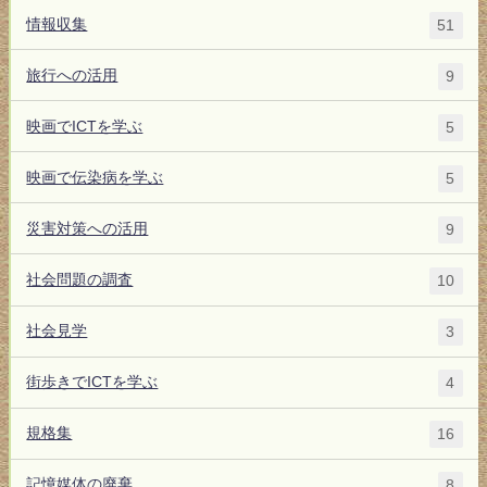
情報収集
51
旅行への活用
9
映画でICTを学ぶ
5
映画で伝染病を学ぶ
5
災害対策への活用
9
社会問題の調査
10
社会見学
3
街歩きでICTを学ぶ
4
規格集
16
記憶媒体の廃棄
8