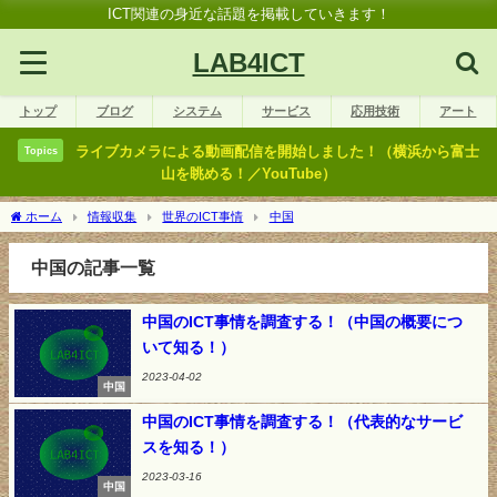
ICT関連の身近な話題を掲載していきます！
LAB4ICT
トップ
ブログ
システム
サービス
応用技術
アート
ライブカメラによる動画配信を開始しました！（横浜から富士
Topics
山を眺める！／YouTube）
ホーム
情報収集
世界のICT事情
中国
中国の記事一覧
中国のICT事情を調査する！（中国の概要につ
いて知る！）
2023-04-02
中国
中国のICT事情を調査する！（代表的なサービ
スを知る！）
2023-03-16
中国