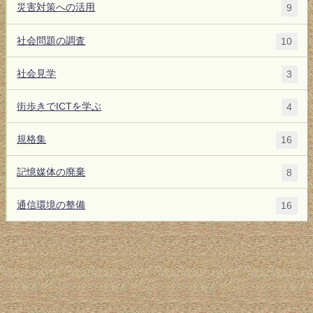
災害対策への活用
9
社会問題の調査
10
社会見学
3
街歩きでICTを学ぶ
4
規格集
16
記憶媒体の廃棄
8
通信環境の整備
16