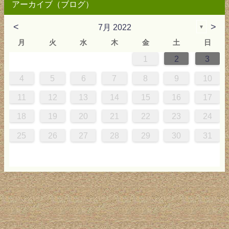
アーカイブ（ブログ）
<
>
7月 2022
▼
月
火
水
木
金
土
日
1
2
3
0
4
0
2
0
3
2
4
2
0
3
4
4
0
3
0
2
2
0
2
0
2
0
3
4
1
1
1
1
1
4
5
6
7
8
9
10
7
8
1
7
9
5
7
0
6
9
8
1
9
5
7
0
6
8
1
1
7
0
5
8
7
9
5
6
9
5
7
6
9
7
6
9
5
7
0
8
1
11
12
13
14
15
16
17
4
5
8
4
6
2
4
7
3
6
5
8
6
2
4
7
3
5
8
8
4
7
2
5
4
6
2
3
6
2
4
3
6
4
3
6
2
4
7
5
8
18
19
20
21
22
23
24
1
1
9
0
9
0
1
9
1
9
9
0
1
0
9
25
26
27
28
29
30
31