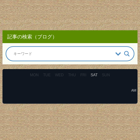
記事の検索（ブログ）
MON
TUE
WED
THU
FRI
SAT
SUN
AM