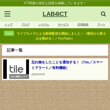
ICT関連の身近な話題を掲載していきます！
LAB4ICT
トップ
ブログ
システム
サービス
応用技術
アート
ライブカメラによる動画配信を開始しました！（横浜から富士
Topics
山を眺める！／YouTube）
記事一覧
忘れ物をしたことを通知する！（Tile／スマー
トアラート／有料機能）
2023-09-03
忘れ物防止タグ