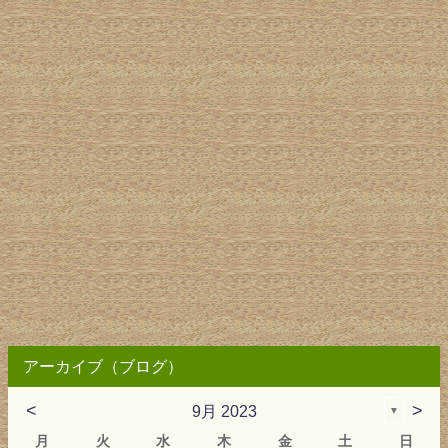
アーカイブ（ブログ）
<
>
9月 2023
▼
月
火
水
木
金
土
日