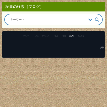
記事の検索（ブログ）
MON
TUE
WED
THU
FRI
SAT
SUN
AM