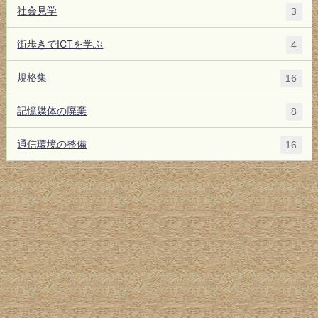
社会見学
3
街歩きでICTを学ぶ
4
規格集
16
記憶媒体の廃棄
8
通信環境の整備
16