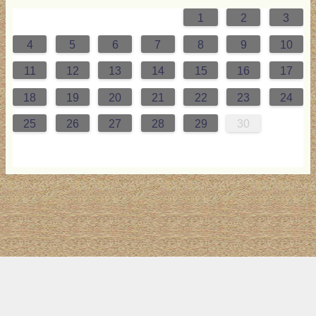
1
2
3
0
4
0
2
3
2
4
0
2
0
3
4
4
0
3
0
2
2
0
2
0
2
0
3
4
1
1
1
1
1
4
5
6
7
8
9
10
7
8
1
7
9
5
0
6
9
8
1
7
9
5
7
0
6
8
1
1
7
0
5
8
7
9
5
6
9
5
7
6
9
7
6
9
5
7
0
8
1
11
12
13
14
15
16
17
4
5
8
4
6
2
7
3
6
5
8
4
6
2
4
7
3
5
8
8
4
7
2
5
4
6
2
3
6
2
4
3
6
4
3
6
2
4
7
5
8
18
19
20
21
22
23
24
1
1
9
0
1
9
0
1
9
1
9
9
0
1
0
9
25
26
27
28
29
30
トップ
サイト案内
お問い合わせ
サイトマップ
ランキング
(C) 2017-2026
LAB4ICT
All Rights Reserved.