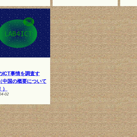
のICT事情を調査す
（中国の概要について
！）
04-02