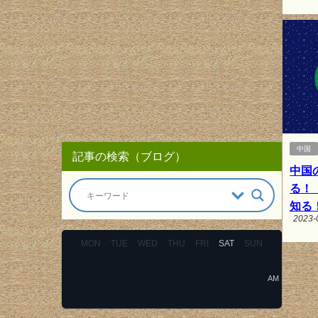
中国
記事の検索（ブログ）
中国
る！
知る
2023-
MON
TUE
WED
THU
FRI
SAT
SUN
AM