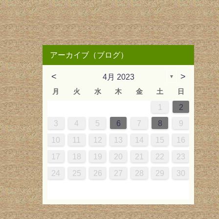
アーカイブ（ブログ）
<
>
4月 2023
▼
月
火
水
木
金
土
日
2
3
6
2
4
2
5
4
3
6
2
4
2
5
1
3
6
6
2
5
3
2
4
1
4
2
1
4
2
1
4
2
5
3
6
3
4
7
3
5
1
3
6
5
4
7
3
5
1
3
6
2
4
7
7
3
6
1
4
3
5
1
2
5
1
3
2
5
3
2
5
1
3
6
4
7
1
2
2
0
0
2
0
2
2
0
0
0
0
2
1
1
1
1
10
13
12
10
13
12
10
13
13
12
10
12
10
13
11
11
11
11
11
11
11
9
9
7
9
9
7
9
8
9
7
9
7
8
7
9
8
9
8
7
9
10
14
10
12
10
13
12
14
10
12
10
13
14
14
10
13
10
12
12
10
12
10
12
10
13
14
11
11
11
11
11
8
8
9
8
8
9
8
9
9
8
3
4
5
6
7
8
9
5
6
9
5
7
3
5
8
7
6
9
5
7
3
5
8
4
6
9
9
5
8
3
6
5
7
3
4
7
3
5
4
7
5
4
7
3
5
8
6
9
16
17
20
16
18
14
16
19
18
17
20
16
18
14
16
19
15
17
20
20
16
19
14
17
16
18
14
15
18
14
16
15
18
16
15
18
14
16
19
17
20
17
18
21
17
19
15
17
20
19
18
21
17
19
15
17
20
16
18
21
21
17
20
15
18
17
19
15
16
19
15
17
16
19
17
16
19
15
17
20
18
21
10
11
12
13
14
15
16
2
3
6
2
4
0
2
5
4
3
6
2
4
0
2
5
1
3
6
6
2
5
0
3
2
4
0
1
4
0
2
1
4
2
1
4
0
2
5
3
6
23
24
27
23
25
21
23
26
25
24
27
23
25
21
23
26
22
24
27
27
23
26
21
24
23
25
21
22
25
21
23
22
25
23
22
25
21
23
26
24
27
24
25
28
24
26
22
24
27
26
25
28
24
26
22
24
27
23
25
28
28
24
27
22
25
24
26
22
23
26
22
24
23
26
24
23
26
22
24
27
25
28
17
18
19
20
21
22
23
9
9
7
9
1
0
9
7
9
8
0
9
7
0
9
7
8
1
7
9
8
1
9
8
1
7
9
30
30
28
30
31
30
28
30
29
30
28
31
30
28
29
28
30
29
30
29
28
30
31
31
29
31
29
30
31
29
31
29
29
30
31
30
29
24
25
26
27
28
29
30