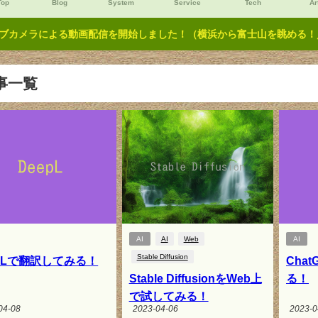
Top
Blog
System
Service
Tech
Ar
ブカメラによる動画配信を開始しました！（横浜から富士山を眺める！／Y
事一覧
AI
AI
Web
AI
Stable Diffusion
epLで翻訳してみる！
Cha
Stable DiffusionをWeb上
る！
で試してみる！
04-08
2023-04-06
2023-0