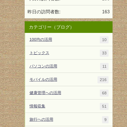
昨日の訪問者数:
163
カテゴリー（ブログ）
100均の活用
10
トピックス
33
パソコンの活用
11
モバイルの活用
216
健康管理への活用
68
情報収集
51
旅行への活用
9