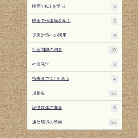
映画でICTを学ぶ
5
映画で伝染病を学ぶ
5
災害対策への活用
9
社会問題の調査
10
社会見学
3
街歩きでICTを学ぶ
4
規格集
16
記憶媒体の廃棄
8
通信環境の整備
16