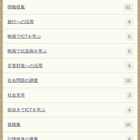
情報収集
51
旅行への活用
9
映画でICTを学ぶ
5
映画で伝染病を学ぶ
5
災害対策への活用
9
社会問題の調査
10
社会見学
3
街歩きでICTを学ぶ
4
規格集
16
記憶媒体の廃棄
8