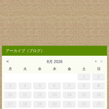
アーカイブ（ブログ）
<
>
8月 2026
▼
月
火
水
木
金
土
日
1
2
0
4
0
2
0
3
2
4
0
2
0
3
4
4
0
3
0
2
2
0
2
0
2
0
3
4
1
1
1
1
1
3
4
5
6
7
8
9
7
8
1
7
9
5
7
0
6
9
8
1
7
9
5
7
0
6
8
1
1
7
0
5
8
7
9
5
6
9
5
7
6
9
7
6
9
5
7
0
8
1
10
11
12
13
14
15
16
4
5
8
4
6
2
4
7
3
6
5
8
4
6
2
4
7
3
5
8
8
4
7
2
5
4
6
2
3
6
2
4
3
6
4
3
6
2
4
7
5
8
17
18
19
20
21
22
23