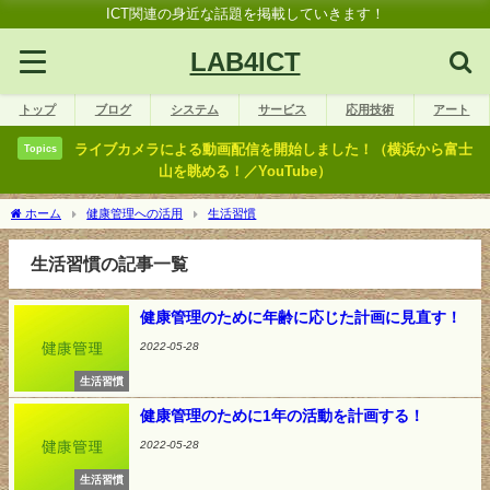
ICT関連の身近な話題を掲載していきます！
LAB4ICT
トップ
ブログ
システム
サービス
応用技術
アート
ライブカメラによる動画配信を開始しました！（横浜から富士
Topics
山を眺める！／YouTube）
ホーム
健康管理への活用
生活習慣
生活習慣の記事一覧
健康管理のために年齢に応じた計画に見直す！
2022-05-28
生活習慣
健康管理のために1年の活動を計画する！
2022-05-28
生活習慣