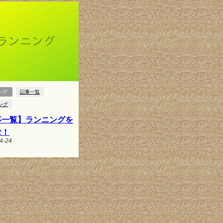
ング
記事一覧
ング
事一覧】ランニングを
む！
4-24