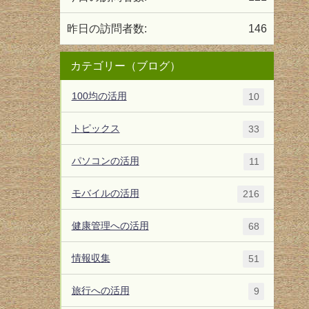
昨日の訪問者数:
146
カテゴリー（ブログ）
100均の活用
10
トピックス
33
パソコンの活用
11
モバイルの活用
216
健康管理への活用
68
情報収集
51
旅行への活用
9