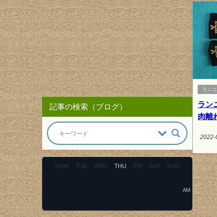
ラン
ラン
記事の検索（ブログ）
肉離
2022-
MON
TUE
WED
THU
FRI
SAT
SUN
AM