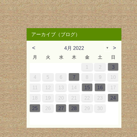
アーカイブ（ブログ）
<
>
4月 2022
▼
月
火
水
木
金
土
日
2
3
6
2
4
2
5
1
4
3
6
2
4
5
1
3
6
6
2
5
3
2
4
1
4
2
1
4
2
1
4
2
5
3
6
3
4
7
3
5
1
3
6
2
5
4
7
3
5
1
6
2
4
7
7
3
6
1
4
3
5
1
2
5
1
3
2
5
3
2
5
1
3
6
4
7
1
2
3
2
0
0
2
0
2
2
0
0
0
0
2
1
1
1
1
10
13
12
10
13
12
10
13
13
12
10
12
10
13
11
11
11
11
11
11
11
9
9
7
9
8
9
7
8
9
7
9
7
8
7
9
8
9
8
7
9
10
14
10
12
10
13
12
14
10
12
13
14
14
10
13
10
12
12
10
12
10
12
10
13
14
11
11
11
11
11
8
9
8
9
8
8
9
8
9
9
8
4
5
6
7
8
9
10
5
6
9
5
7
3
5
8
4
7
6
9
5
7
3
8
4
6
9
9
5
8
3
6
5
7
3
4
7
3
5
4
7
5
4
7
3
5
8
6
9
16
17
20
16
18
14
16
19
15
18
17
20
16
18
14
19
15
17
20
20
16
19
14
17
16
18
14
15
18
14
16
15
18
16
15
18
14
16
19
17
20
17
18
21
17
19
15
17
20
16
19
18
21
17
19
15
20
16
18
21
21
17
20
15
18
17
19
15
16
19
15
17
16
19
17
16
19
15
17
20
18
21
11
12
13
14
15
16
17
2
3
6
2
4
0
2
5
1
4
3
6
2
4
0
5
1
3
6
6
2
5
0
3
2
4
0
1
4
0
2
1
4
2
1
4
0
2
5
3
6
23
24
27
23
25
21
23
26
22
25
24
27
23
25
21
26
22
24
27
27
23
26
21
24
23
25
21
22
25
21
23
22
25
23
22
25
21
23
26
24
27
24
25
28
24
26
22
24
27
23
26
25
28
24
26
22
27
23
25
28
28
24
27
22
25
24
26
22
23
26
22
24
23
26
24
23
26
22
24
27
25
28
18
19
20
21
22
23
24
9
9
7
9
8
1
0
9
7
8
0
9
7
0
9
7
8
1
7
9
8
1
9
8
1
7
9
30
30
28
30
29
31
30
28
29
30
28
31
30
28
29
28
30
29
30
29
28
30
31
31
29
30
31
29
30
31
29
31
29
29
30
31
30
29
25
26
27
28
29
30