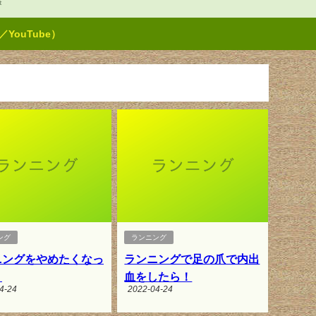
t
ouTube）
ング
ランニング
ニングをやめたくなっ
ランニングで足の爪で内出
！
血をしたら！
4-24
2022-04-24