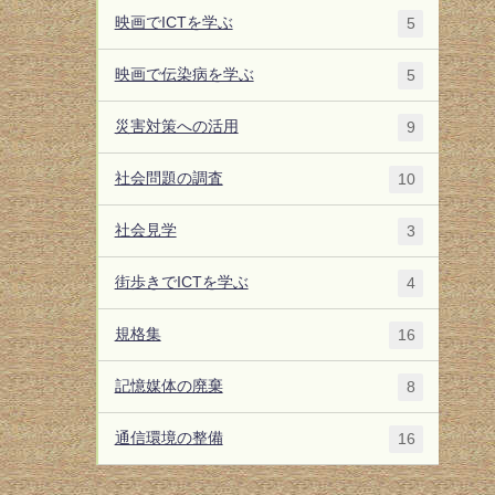
映画でICTを学ぶ
5
映画で伝染病を学ぶ
5
災害対策への活用
9
社会問題の調査
10
社会見学
3
街歩きでICTを学ぶ
4
規格集
16
記憶媒体の廃棄
8
通信環境の整備
16