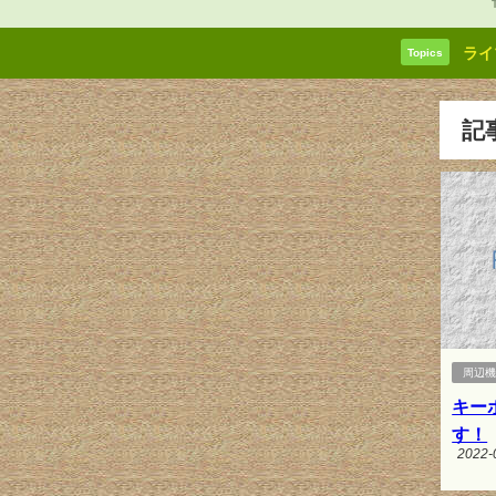
ライ
Topics
記
周辺
キー
す！
2022-