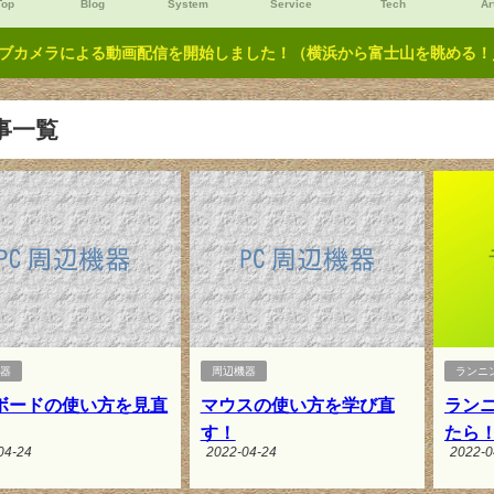
Top
Blog
System
Service
Tech
Ar
ブカメラによる動画配信を開始しました！（横浜から富士山を眺める！／Y
事一覧
機器
周辺機器
ランニ
ボードの使い方を見直
マウスの使い方を学び直
ラン
す！
たら
04-24
2022-04-24
2022-0