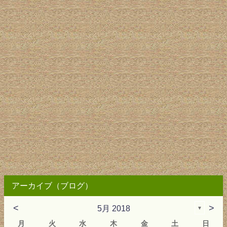
アーカイブ（ブログ）
<
>
5月 2018
▼
月
火
水
木
金
土
日