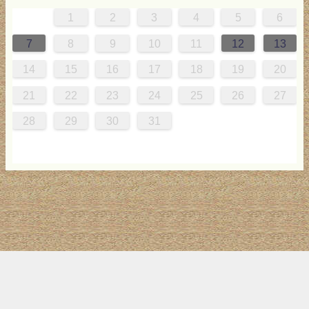
1
2
3
4
5
6
0
4
0
2
0
3
2
4
0
2
0
3
4
4
0
3
0
2
2
0
2
0
2
0
4
1
1
1
1
1
7
8
9
10
11
12
13
7
8
1
7
9
5
7
0
6
9
8
1
7
9
5
7
0
6
8
1
1
7
0
5
8
7
9
5
6
9
5
7
6
9
7
6
9
5
7
8
1
14
15
16
17
18
19
20
4
5
8
4
6
2
4
7
3
6
5
8
4
6
2
4
7
3
5
8
8
4
7
2
5
4
6
2
3
6
2
4
3
6
4
3
6
2
4
5
8
21
22
23
24
25
26
27
1
1
9
0
1
9
0
1
9
1
9
9
0
1
0
9
28
29
30
31
トップ
サイト案内
お問い合わせ
サイトマップ
ランキング
(C) 2017-2026
LAB4ICT
All Rights Reserved.