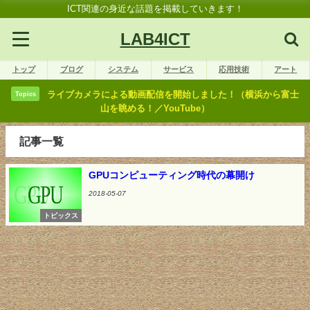
ICT関連の身近な話題を掲載していきます！
LAB4ICT
トップ
ブログ
システム
サービス
応用技術
アート
ライブカメラによる動画配信を開始しました！（横浜から富士
Topics
山を眺める！／YouTube）
記事一覧
GPUコンピューティング時代の幕開け
2018-05-07
トピックス