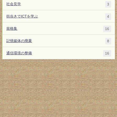
社会見学
3
街歩きでICTを学ぶ
4
規格集
16
記憶媒体の廃棄
8
通信環境の整備
16