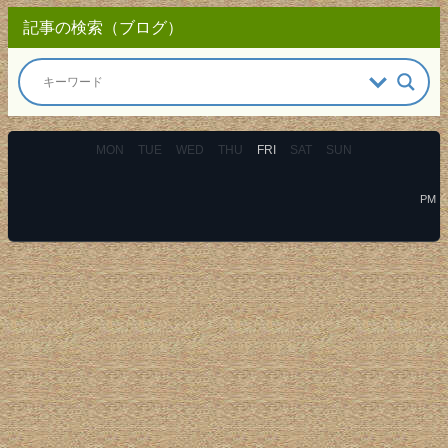
記事の検索（ブログ）
MON
TUE
WED
THU
FRI
SAT
SUN
PM