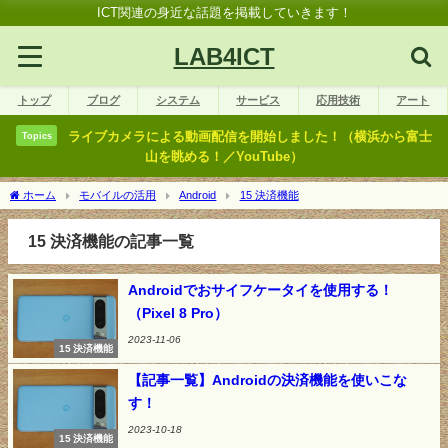
ICT関連の身近な話題を掲載していきます！
LAB4ICT
トップ
ブログ
システム
サービス
応用技術
アート
ライブカメラによる動画配信を開始しました！（横浜から富士
Topics
山を眺める！／YouTube）
ホーム
モバイルの活用
Android
15 決済機能
15 決済機能の記事一覧
Androidでおサイフケータイを使用する！
（Pixel 8 Pro）
2023-11-06
15 決済機能
【記事一覧】Androidの決済機能を使いこな
す！
2023-10-18
15 決済機能