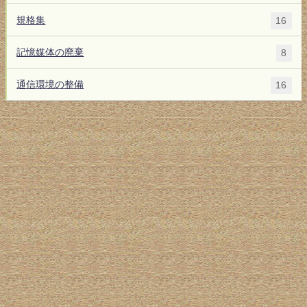
規格集
16
記憶媒体の廃棄
8
通信環境の整備
16