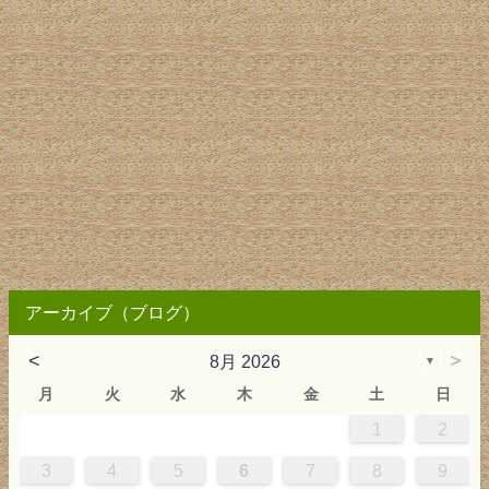
アーカイブ（ブログ）
<
>
8月 2026
▼
月
火
水
木
金
土
日
1
2
0
4
0
2
0
3
2
4
0
2
0
3
4
4
0
3
0
2
2
0
2
0
2
0
3
4
1
1
1
1
1
3
4
5
6
7
8
9