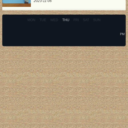
2023-11-06
MON
TUE
WED
THU
FRI
SAT
SUN
PM