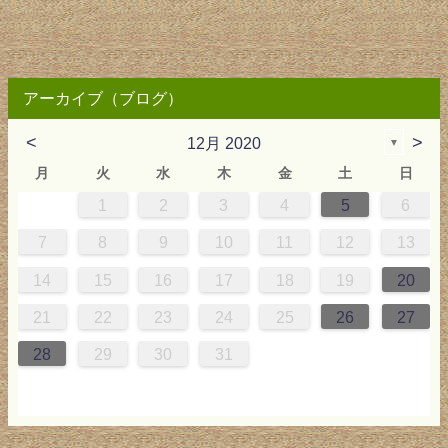
アーカイブ（ブログ）
<
>
12月 2020
▼
月
火
水
木
金
土
日
1
2
3
4
5
6
0
4
0
2
0
3
2
4
0
2
0
3
4
4
0
0
2
2
0
2
0
2
0
3
4
1
1
1
1
1
7
8
9
10
11
12
13
7
8
1
7
9
5
7
0
6
9
8
1
7
9
5
7
0
6
8
1
1
7
5
8
7
9
5
6
9
5
7
6
9
7
6
9
5
7
0
8
1
14
15
16
17
18
19
20
4
5
8
4
6
2
4
7
3
6
5
8
4
6
2
4
7
3
5
8
8
4
2
5
4
6
2
3
6
2
4
3
6
4
3
6
2
4
7
5
8
21
22
23
24
25
26
27
1
1
9
0
1
9
0
1
9
1
9
9
0
1
0
9
28
29
30
31