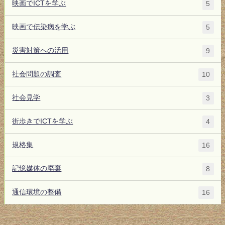
映画でICTを学ぶ
5
映画で伝染病を学ぶ
5
災害対策への活用
9
社会問題の調査
10
社会見学
3
街歩きでICTを学ぶ
4
規格集
16
記憶媒体の廃棄
8
通信環境の整備
16