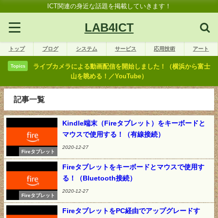
ICT関連の身近な話題を掲載していきます！
LAB4ICT
トップ
ブログ
システム
サービス
応用技術
アート
ライブカメラによる動画配信を開始しました！（横浜から富士
Topics
山を眺める！／YouTube）
記事一覧
Kindle端末（Fireタブレット）をキーボードと
マウスで使用する！（有線接続）
2020-12-27
Fireタブレット
Fireタブレットをキーボードとマウスで使用す
る！（Bluetooth接続）
2020-12-27
Fireタブレット
FireタブレットをPC経由でアップグレードす