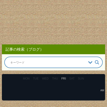
記事の検索（ブログ）
MON
TUE
WED
THU
FRI
SAT
SUN
AM