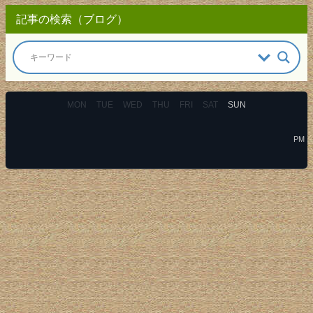
記事の検索（ブログ）
MON
TUE
WED
THU
FRI
SAT
SUN
PM