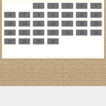
1
2
3
4
5
0
4
0
0
3
2
4
0
2
0
3
4
4
0
3
0
2
2
0
2
0
2
0
3
4
1
1
1
1
1
6
7
8
9
10
11
12
7
8
1
7
5
7
0
6
9
8
1
7
9
5
7
0
6
8
1
1
7
0
5
8
7
9
5
6
9
5
7
6
9
7
6
9
5
7
0
8
1
13
14
15
16
17
18
19
4
5
8
4
2
4
7
3
6
5
8
4
6
2
4
7
3
5
8
8
4
7
2
5
4
6
2
3
6
2
4
3
6
4
3
6
2
4
7
5
8
20
21
22
23
24
25
26
1
1
9
0
1
9
0
1
9
1
9
9
0
1
0
9
27
28
29
30
トップ
サイト案内
お問い合わせ
サイトマップ
ランキング
(C) 2017-2026
LAB4ICT
All Rights Reserved.