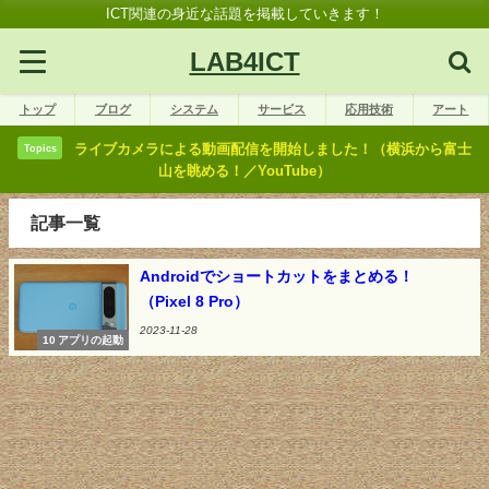
ICT関連の身近な話題を掲載していきます！
LAB4ICT
トップ
ブログ
システム
サービス
応用技術
アート
ライブカメラによる動画配信を開始しました！（横浜から富士
Topics
山を眺める！／YouTube）
記事一覧
Androidでショートカットをまとめる！
（Pixel 8 Pro）
2023-11-28
10 アプリの起動