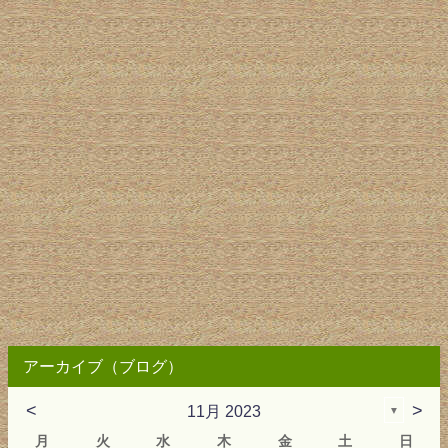
アーカイブ（ブログ）
<
>
11月 2023
▼
月
火
水
木
金
土
日