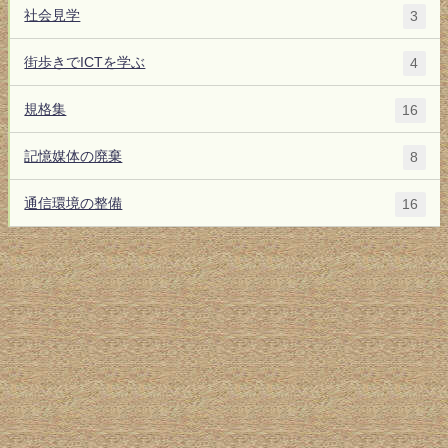
社会見学
3
街歩きでICTを学ぶ
4
規格集
16
記憶媒体の廃棄
8
通信環境の整備
16