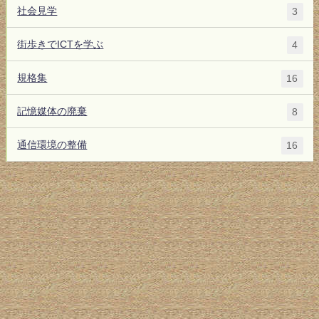
社会見学
3
街歩きでICTを学ぶ
4
規格集
16
記憶媒体の廃棄
8
通信環境の整備
16