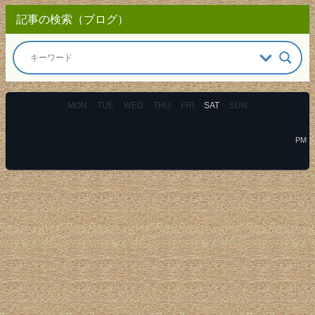
記事の検索（ブログ）
MON
TUE
WED
THU
FRI
SAT
SUN
PM