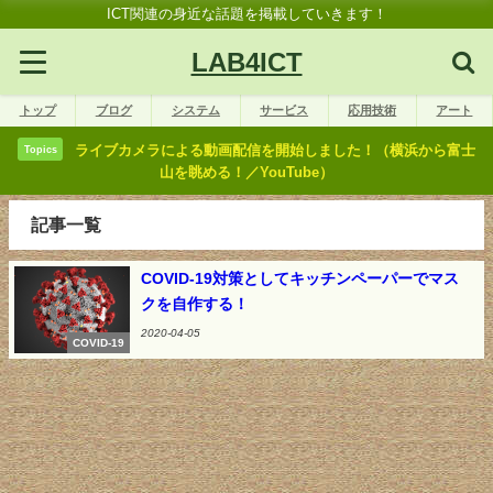
ICT関連の身近な話題を掲載していきます！
LAB4ICT
トップ
ブログ
システム
サービス
応用技術
アート
ライブカメラによる動画配信を開始しました！（横浜から富士
Topics
山を眺める！／YouTube）
記事一覧
COVID-19対策としてキッチンペーパーでマス
クを自作する！
2020-04-05
COVID-19