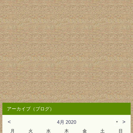
アーカイブ（ブログ）
<
>
4月 2020
▼
月
火
水
木
金
土
日