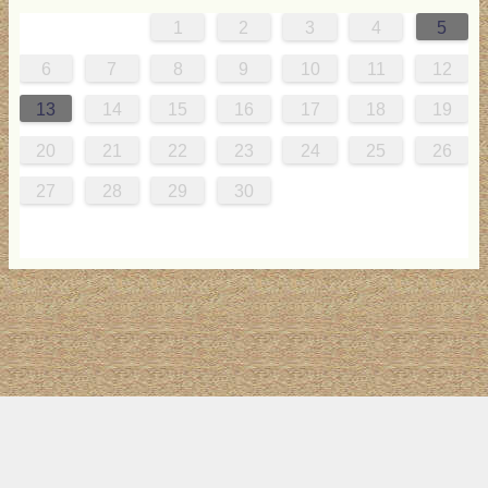
1
2
3
4
5
0
4
0
2
0
3
2
4
0
2
0
3
4
4
0
3
0
2
0
2
0
2
0
3
4
1
1
1
1
1
6
7
8
9
10
11
12
7
8
1
7
9
5
7
0
6
9
8
1
7
9
5
7
0
6
8
1
1
7
0
5
8
7
5
6
9
5
7
6
9
7
6
9
5
7
0
8
1
13
14
15
16
17
18
19
4
5
8
4
6
2
4
7
3
6
5
8
4
6
2
4
7
3
5
8
8
4
7
2
5
4
2
3
6
2
4
3
6
4
3
6
2
4
7
5
8
20
21
22
23
24
25
26
1
1
9
0
1
9
0
1
9
1
9
9
0
1
0
9
27
28
29
30
トップ
サイト案内
お問い合わせ
サイトマップ
ランキング
(C) 2017-2026
LAB4ICT
All Rights Reserved.