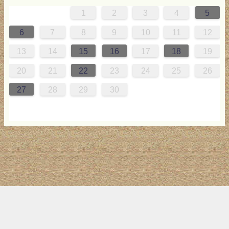
1
2
3
4
5
0
4
0
2
0
3
2
4
0
0
3
4
4
0
3
0
2
2
0
2
0
2
0
3
4
1
1
1
1
1
6
7
8
9
10
11
12
7
8
1
7
9
5
7
0
6
9
8
1
7
5
7
0
6
8
1
1
7
0
5
8
7
9
5
6
9
5
7
6
9
7
6
9
5
7
0
8
1
13
14
15
16
17
18
19
4
5
8
4
6
2
4
7
3
6
5
8
4
2
4
7
3
5
8
8
4
7
2
5
4
6
2
3
6
2
4
3
6
4
3
6
2
4
7
5
8
20
21
22
23
24
25
26
1
1
9
0
1
9
0
1
9
1
9
9
0
1
0
9
27
28
29
30
トップ
サイト案内
お問い合わせ
サイトマップ
ランキング
(C) 2017-2026
LAB4ICT
All Rights Reserved.