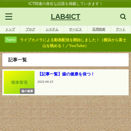
ICT関連の身近な話題を掲載していきます！
LAB4ICT
トップ
ブログ
システム
サービス
応用技術
アート
ライブカメラによる動画配信を開始しました！（横浜から富士
Topics
山を眺める！／YouTube）
記事一覧
【記事一覧】歯の健康を保つ！
2022-06-15
歯の健康