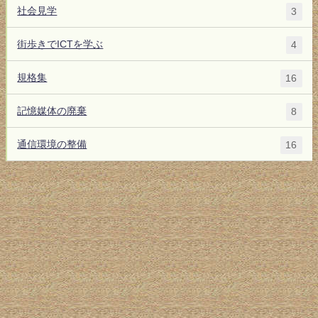
社会見学
3
街歩きでICTを学ぶ
4
規格集
16
記憶媒体の廃棄
8
通信環境の整備
16