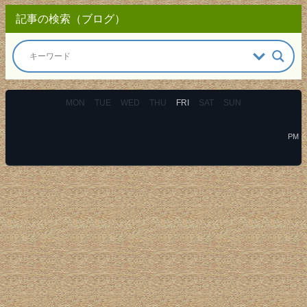
記事の検索（ブログ）
MON
TUE
WED
THU
FRI
SAT
SUN
PM