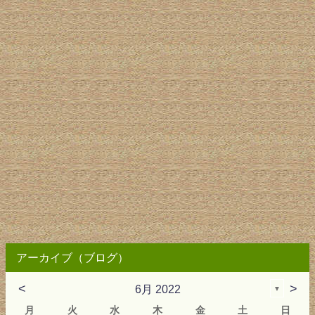
アーカイブ（ブログ）
<
>
6月 2022
▼
月
火
水
木
金
土
日