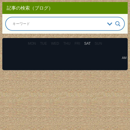
記事の検索（ブログ）
MON
TUE
WED
THU
FRI
SAT
SUN
AM