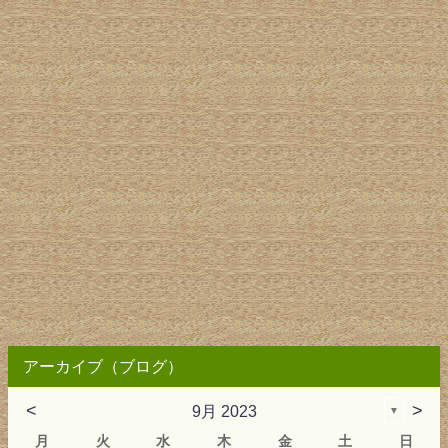
アーカイブ（ブログ）
<
>
9月 2023
▼
月
火
水
木
金
土
日