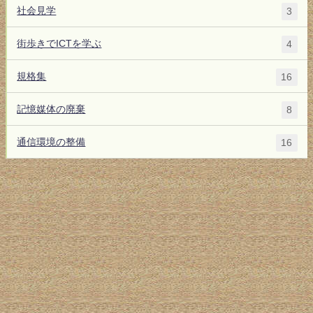
社会見学
3
街歩きでICTを学ぶ
4
規格集
16
記憶媒体の廃棄
8
通信環境の整備
16