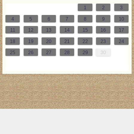
1
2
3
0
4
0
2
3
2
4
0
2
0
3
4
4
0
3
0
2
2
0
2
0
2
0
3
4
1
1
1
1
1
4
5
6
7
8
9
10
7
8
1
7
9
5
0
6
9
8
1
7
9
5
7
0
6
8
1
1
7
0
5
8
7
9
5
6
9
5
7
6
9
7
6
9
5
7
0
8
1
11
12
13
14
15
16
17
4
5
8
4
6
2
7
3
6
5
8
4
6
2
4
7
3
5
8
8
4
7
2
5
4
6
2
3
6
2
4
3
6
4
3
6
2
4
7
5
8
18
19
20
21
22
23
24
1
1
9
0
1
9
0
1
9
1
9
9
0
1
0
9
25
26
27
28
29
30
トップ
サイト案内
お問い合わせ
サイトマップ
ランキング
(C) 2017-2026
LAB4ICT
All Rights Reserved.