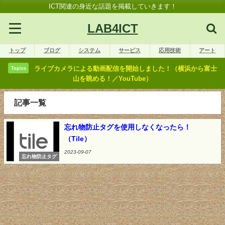
ICT関連の身近な話題を掲載していきます！
LAB4ICT
トップ
ブログ
システム
サービス
応用技術
アート
ライブカメラによる動画配信を開始しました！（横浜から富士
Topics
山を眺める！／YouTube）
記事一覧
忘れ物防止タグを使用しなくなったら！
（Tile）
2023-09-07
忘れ物防止タグ