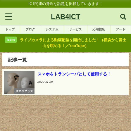
ICT関連の身近な話題を掲載していきます！
LAB4ICT
トップ
ブログ
システム
サービス
応用技術
アート
ライブカメラによる動画配信を開始しました！（横浜から富士
Topics
山を眺める！／YouTube）
記事一覧
スマホをトランシーバとして使用する！
2020-11-29
スマホグッズ