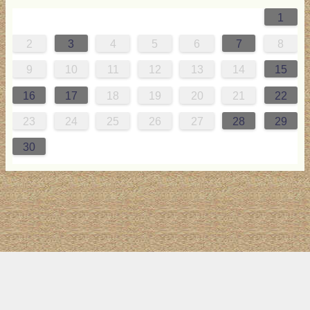
1
0
4
0
2
0
3
2
4
0
2
0
3
4
4
0
3
0
2
2
0
2
0
2
0
3
4
1
1
1
1
1
2
3
4
5
6
7
8
7
8
1
7
9
5
7
0
6
9
8
1
7
9
5
7
0
6
8
1
1
7
0
8
7
9
5
6
9
5
7
6
9
7
6
9
5
7
0
8
1
9
10
11
12
13
14
15
4
5
8
4
6
2
4
7
3
6
5
8
4
6
2
4
7
3
5
8
8
4
7
5
4
6
2
3
6
2
4
3
6
4
3
6
2
4
7
5
8
16
17
18
19
20
21
22
1
1
9
0
1
9
0
1
1
9
9
0
1
0
9
23
24
25
26
27
28
29
30
トップ
サイト案内
お問い合わせ
サイトマップ
ランキング
(C) 2017-2026
LAB4ICT
All Rights Reserved.