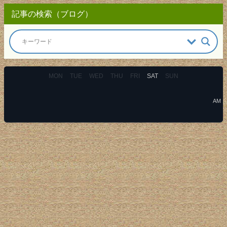
記事の検索（ブログ）
MON
TUE
WED
THU
FRI
SAT
SUN
AM