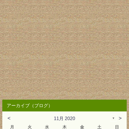
アーカイブ（ブログ）
<
>
11月 2020
▼
月
火
水
木
金
土
日