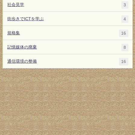
社会見学
3
街歩きでICTを学ぶ
4
規格集
16
記憶媒体の廃棄
8
通信環境の整備
16