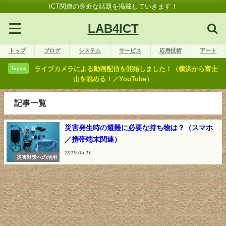
ICT関連の身近な話題を掲載していきます！
LAB4ICT
トップ
ブログ
システム
サービス
応用技術
アート
ライブカメラによる動画配信を開始しました！（横浜から富士
Topics
山を眺める！／YouTube）
記事一覧
災害発生時の避難に必要な持ち物は？（スマホ
／携帯端末関連）
2019-05-16
災害対策への活用