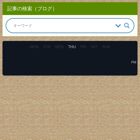
記事の検索（ブログ）
MON
TUE
WED
THU
FRI
SAT
SUN
PM