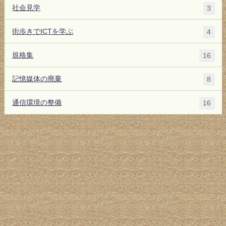
社会見学
3
街歩きでICTを学ぶ
4
規格集
16
記憶媒体の廃棄
8
通信環境の整備
16