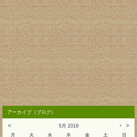
アーカイブ（ブログ）
<
>
5月 2019
▼
月
火
水
木
金
土
日