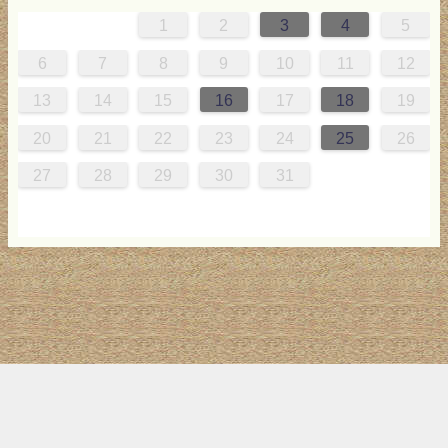
1
2
3
4
5
0
4
0
2
0
3
2
4
0
2
0
3
4
4
0
3
0
2
2
0
0
2
0
3
4
1
1
1
1
1
6
7
8
9
10
11
12
7
8
1
7
9
5
7
0
6
9
8
1
7
9
5
7
0
6
8
1
1
7
0
5
8
7
9
5
6
9
5
7
6
7
6
9
5
7
0
8
1
13
14
15
16
17
18
19
4
5
8
4
6
2
4
7
3
6
5
8
4
6
2
4
7
3
5
8
8
4
7
2
5
4
6
2
3
6
2
4
3
4
3
6
2
4
7
5
8
20
21
22
23
24
25
26
1
1
9
0
1
9
0
1
9
1
9
9
0
1
0
9
27
28
29
30
31
トップ
サイト案内
お問い合わせ
サイトマップ
ランキング
(C) 2017-2026
LAB4ICT
All Rights Reserved.