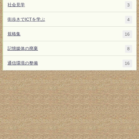
社会見学
3
街歩きでICTを学ぶ
4
規格集
16
記憶媒体の廃棄
8
通信環境の整備
16