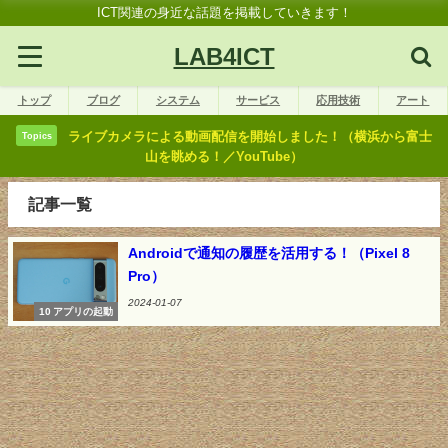
ICT関連の身近な話題を掲載していきます！
LAB4ICT
トップ
ブログ
システム
サービス
応用技術
アート
ライブカメラによる動画配信を開始しました！（横浜から富士
Topics
山を眺める！／YouTube）
記事一覧
Androidで通知の履歴を活用する！（Pixel 8
Pro）
2024-01-07
10 アプリの起動