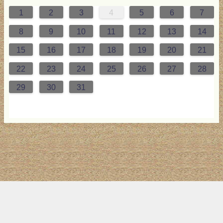
1
2
3
4
5
6
7
0
0
2
0
3
2
4
0
2
0
3
4
4
0
3
0
2
2
0
2
0
2
0
3
4
1
1
1
1
1
8
9
10
11
12
13
14
7
8
7
9
5
7
0
6
9
8
1
7
9
5
7
0
6
8
1
1
7
0
5
8
7
9
5
6
9
5
7
6
9
7
6
9
5
7
0
8
1
15
16
17
18
19
20
21
4
5
4
6
2
4
7
3
6
5
8
4
6
2
4
7
3
5
8
8
4
7
2
5
4
6
2
3
6
2
4
3
6
4
3
6
2
4
7
5
8
22
23
24
25
26
27
28
1
1
9
0
1
9
0
1
9
1
9
9
0
1
0
9
29
30
31
トップ
サイト案内
お問い合わせ
サイトマップ
ランキング
(C) 2017-2026
LAB4ICT
All Rights Reserved.