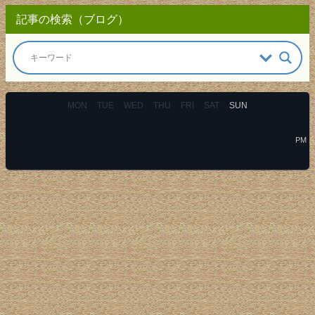
記事の検索（ブログ）
MON
TUE
WED
THU
FRI
SAT
SUN
PM