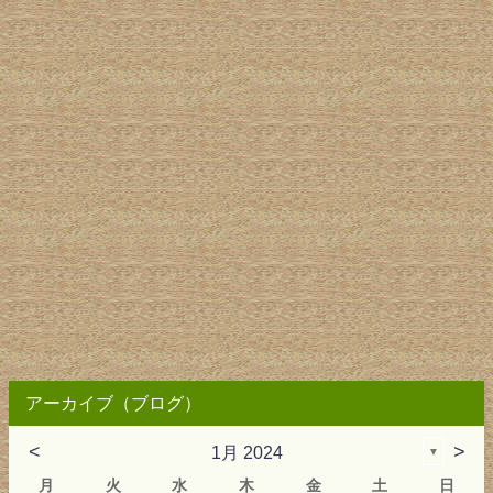
アーカイブ（ブログ）
<
>
1月 2024
▼
月
火
水
木
金
土
日