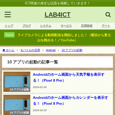
ICT関連の身近な話題を掲載していきます！
LAB4ICT
トップ
ブログ
システム
サービス
応用技術
アート
ライブカメラによる動画配信を開始しました！（横浜から富士
Topics
山を眺める！／YouTube）
ホーム
モバイルの活用
Android
10 アプリの起動
10 アプリの起動の記事一覧
Androidのホーム画面から天気予報を表示す
る！（Pixel 8 Pro）
2024-02-26
10 アプリの起動
Androidのホーム画面からカレンダーを表示す
る！（Pixel 8 Pro）
2024-02-25
10 アプリの起動