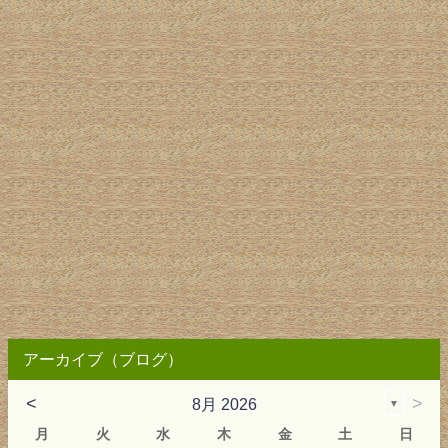
アーカイブ（ブログ）
<
>
8月 2026
▼
月
火
水
木
金
土
日