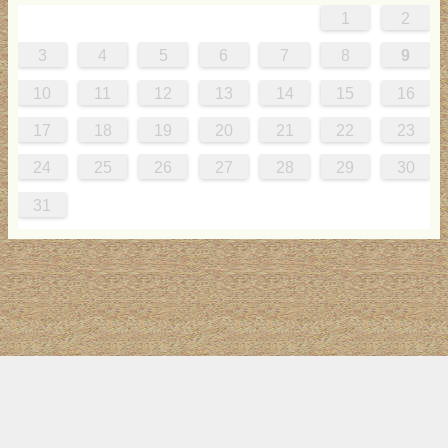
1
2
0
4
0
2
0
3
2
4
0
2
0
3
4
4
0
3
0
2
2
0
2
0
2
0
3
4
1
1
1
1
1
3
4
5
6
7
8
9
7
8
1
7
9
5
7
0
6
9
8
1
7
9
5
7
0
6
8
1
1
7
0
5
8
7
9
5
6
9
5
7
6
9
7
6
9
5
7
0
8
1
10
11
12
13
14
15
16
4
5
8
4
6
2
4
7
3
6
5
8
4
6
2
4
7
3
5
8
8
4
7
2
5
4
6
2
3
6
2
4
3
6
4
3
6
2
4
7
5
8
17
18
19
20
21
22
23
1
1
9
0
1
9
0
1
9
1
9
9
0
1
0
9
24
25
26
27
28
29
30
31
トップ
サイト案内
お問い合わせ
サイトマップ
ランキング
(C) 2017-2026
LAB4ICT
All Rights Reserved.