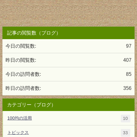
記事の閲覧数（ブログ）
今日の閲覧数:
97
昨日の閲覧数:
407
今日の訪問者数:
85
昨日の訪問者数:
356
カテゴリー（ブログ）
100均の活用
10
トピックス
33