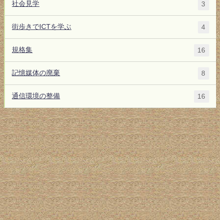
社会見学
3
街歩きでICTを学ぶ
4
規格集
16
記憶媒体の廃棄
8
通信環境の整備
16