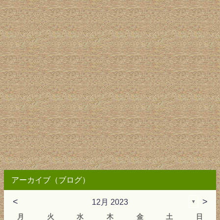
アーカイブ（ブログ）
<
>
12月 2023
▼
月
火
水
木
金
土
日