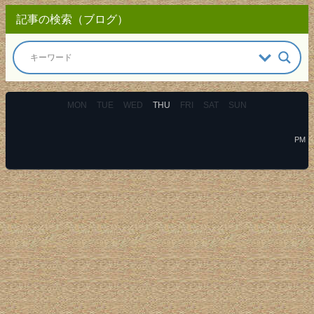
記事の検索（ブログ）
MON
TUE
WED
THU
FRI
SAT
SUN
PM