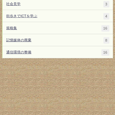
社会見学
3
街歩きでICTを学ぶ
4
規格集
16
記憶媒体の廃棄
8
通信環境の整備
16