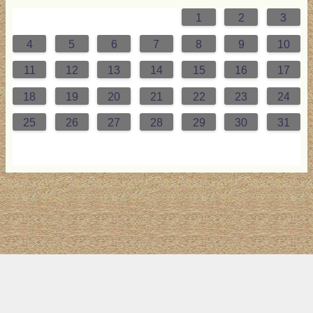
1
2
3
0
4
2
0
3
2
4
0
2
0
3
4
4
0
3
0
2
2
0
2
0
2
0
3
4
1
1
1
1
1
4
5
6
7
8
9
10
7
8
1
9
5
7
0
6
9
8
1
7
9
5
7
0
6
8
1
1
7
0
5
8
7
9
5
6
9
5
7
6
9
7
6
9
5
7
0
8
1
11
12
13
14
15
16
17
4
5
8
6
2
4
7
3
6
5
8
4
6
2
4
7
3
5
8
8
4
7
2
5
4
6
2
3
6
2
4
3
6
4
3
6
2
4
7
5
8
18
19
20
21
22
23
24
1
9
0
1
9
0
1
9
1
9
9
0
1
0
9
25
26
27
28
29
30
31
トップ
サイト案内
お問い合わせ
サイトマップ
ランキング
(C) 2017-2026
LAB4ICT
All Rights Reserved.