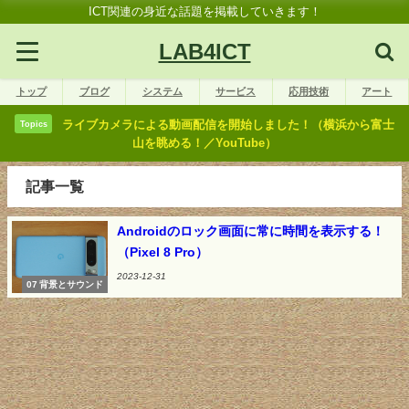
ICT関連の身近な話題を掲載していきます！
LAB4ICT
トップ
ブログ
システム
サービス
応用技術
アート
ライブカメラによる動画配信を開始しました！（横浜から富士
Topics
山を眺める！／YouTube）
記事一覧
Androidのロック画面に常に時間を表示する！
（Pixel 8 Pro）
2023-12-31
07 背景とサウンド