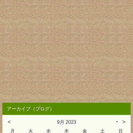
アーカイブ（ブログ）
<
>
9月 2023
▼
月
火
水
木
金
土
日