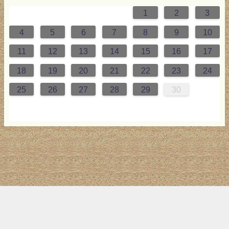
1
2
3
0
4
0
2
3
2
4
0
2
0
3
4
4
0
3
0
2
2
0
2
0
2
0
3
4
1
1
1
1
1
4
5
6
7
8
9
10
7
8
1
7
9
5
0
6
9
8
1
7
9
5
7
0
6
8
1
1
7
0
5
8
7
9
5
6
9
5
7
6
9
7
6
9
5
7
0
8
1
11
12
13
14
15
16
17
4
5
8
4
6
2
7
3
6
5
8
4
6
2
4
7
3
5
8
8
4
7
2
5
4
6
2
3
6
2
4
3
6
4
3
6
2
4
7
5
8
18
19
20
21
22
23
24
1
1
9
0
1
9
0
1
9
1
9
9
0
1
0
9
25
26
27
28
29
30
トップ
サイト案内
お問い合わせ
サイトマップ
ランキング
(C) 2017-2026
LAB4ICT
All Rights Reserved.