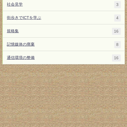
社会見学
3
街歩きでICTを学ぶ
4
規格集
16
記憶媒体の廃棄
8
通信環境の整備
16