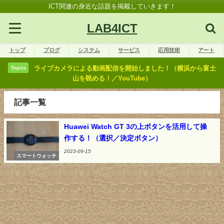
ICT関連の身近な話題を掲載していきます！
LAB4ICT
トップ
ブログ
システム
サービス
応用技術
アート
ライブカメラによる動画配信を開始しました！（横浜から富士
Topics
山を眺める！／YouTube）
記事一覧
Huawei Watch GT 3の上ボタンを活用して操
作する！（選択／決定ボタン）
2023-09-15
スマートウォッチ