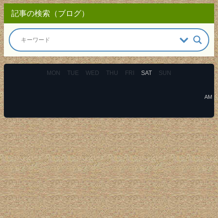
記事の検索（ブログ）
MON
TUE
WED
THU
FRI
SAT
SUN
AM